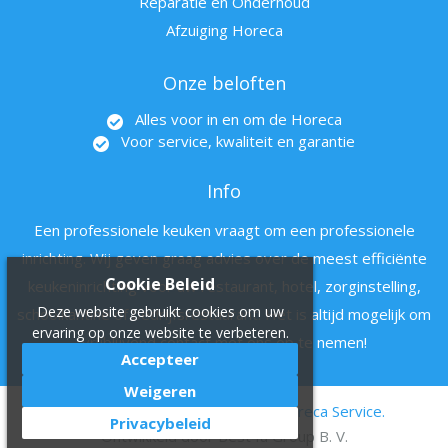
Reparatie en Onderhoud
Afzuiging Horeca
Onze beloften
Alles voor in en om de Horeca
Voor service, kwaliteit en garantie
Info
Een professionele keuken vraagt om een professionele
inrichting. Wij geven graag advies over de meest efficiënte
Cookie Beleid
keukeninrichting voor uw restaurant, hotel, zorginstelling,
Deze website gebruikt cookies om uw
schoolkantine of bedrijfsrestaurant. Het is altijd mogelijk om
ervaring op onze website te verbeteren.
vrijblijvend contact met ons op te nemen!
Accepteer
Weigeren
© 2011 - 2022 Hartman en zn Horeca Service.
Privacybeleid
Ontwikkeld door
Best4u Group B. V.