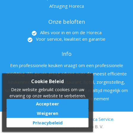
Afzuiging Horeca
Onze beloften
Alles voor in en om de Horeca
Voor service, kwaliteit en garantie
Info
Een professionele keuken vraagt om een professionele
inrichting. Wij geven graag advies over de meest efficiënte
Cookie Beleid
keukeninrichting voor uw restaurant, hotel, zorginstelling,
Deze website gebruikt cookies om uw
schoolkantine of bedrijfsrestaurant. Het is altijd mogelijk om
ervaring op onze website te verbeteren.
vrijblijvend contact met ons op te nemen!
Accepteer
Weigeren
© 2011 - 2022 Hartman en zn Horeca Service.
Privacybeleid
Ontwikkeld door
Best4u Group B. V.