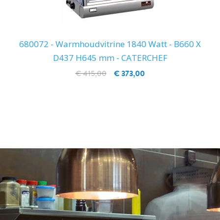
680072 - Warmhoudvitrine 1840 Watt - B660 X
D437 H645 mm - CATERCHEF
€ 415,00
€ 373,00
IN WINKELWAGEN