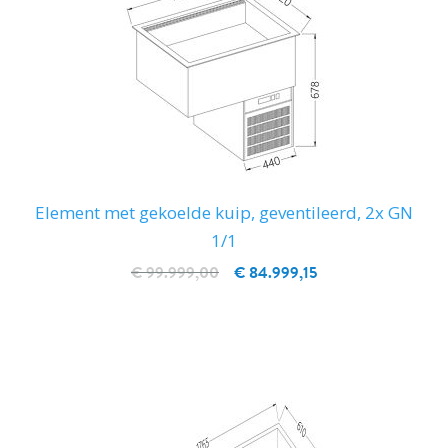
Element met gekoelde kuip, geventileerd, 2x GN
1/1
€ 99.999,00
€ 84.999,15
IN WINKELWAGEN