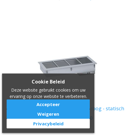
IN WINKELWAGEN
Cookie Beleid
Deze website gebruikt cookies om uw
ervaring op onze website te verbeteren.
Accepteer
Bain-marie element 5x GN 1/1 - droog - statisch
Weigeren
€ 2.540,00
€ 2.159,00
Privacybeleid
IN WINKELWAGEN