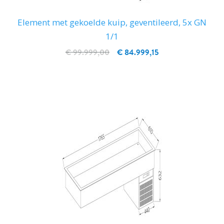
Element met gekoelde kuip, geventileerd, 5x GN
1/1
€ 99.999,00
€ 84.999,15
IN WINKELWAGEN