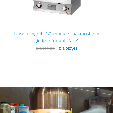
Lavasteengrill - 1/1 module - bakrooster in
gietijzer "double face"
€ 2.397,00
€ 2.037,45
IN WINKELWAGEN