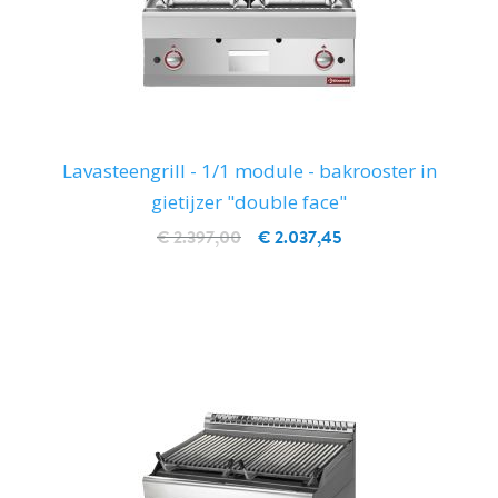
Lavasteengrill - 1/1 module - bakrooster in
gietijzer "double face"
€ 2.397,00
€ 2.037,45
IN WINKELWAGEN