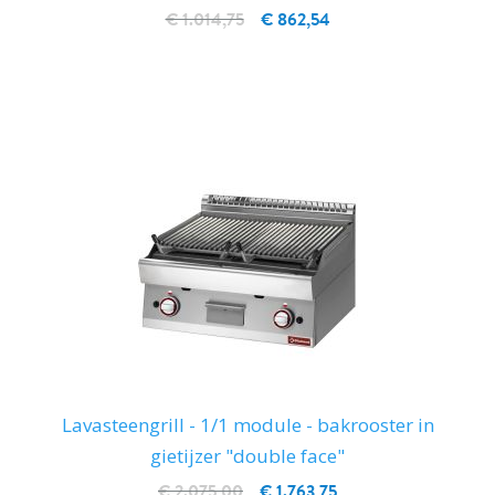
€ 1.014,75
€ 862,54
IN WINKELWAGEN
Lavasteengrill - 1/1 module - bakrooster in
gietijzer "double face"
€ 2.075,00
€ 1.763,75