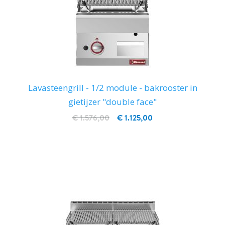
Lavasteengrill - 1/2 module - bakrooster in
gietijzer "double face"
€ 1.576,00
€ 1.125,00
IN WINKELWAGEN