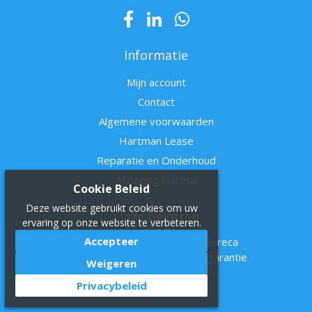
Informatie
Mijn account
Contact
Algemene voorwaarden
Hartman Lease
Reparatie en Onderhoud
Afzuiging Horeca
Cookie Beleid
Deze website gebruikt cookies om uw
Onze beloften
ervaring op onze website te verbeteren.
Accepteer
Alles voor in en om de Horeca
Voor service, kwaliteit en garantie
Weigeren
Privacybeleid
Info