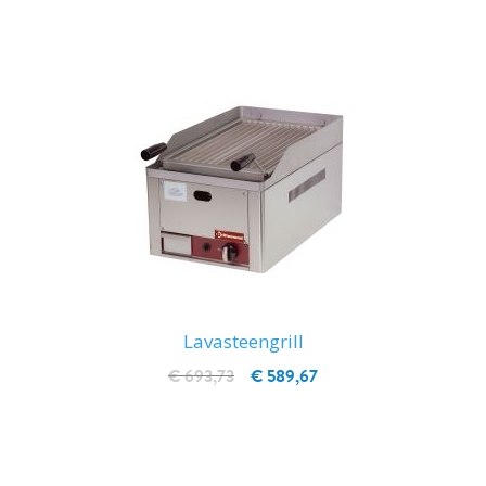
Lavasteengrill
€ 693,73
€ 589,67
IN WINKELWAGEN