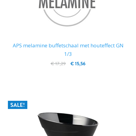
APS melamine buffetschaal met houteffect GN
1/3
€ 17,29
€ 15,56
IN WINKELWAGEN
SALE!