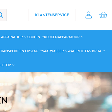
KLANTENSERVICE
 APPARATUUR
KEUKEN
KEUKENAPPARATUUR
TRANSPORT EN OPSLAG
VAATWASSER
WATERFILTERS BRITA
BLETOP
EN