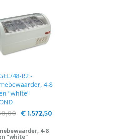
EL/48-R2 -
emebewaarder, 4-8
n "white"
MOND
50,00
€ 1.572,50
emebewaarder, 4-8
n "white"