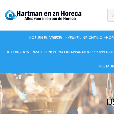
KOELEN EN VRIEZEN
KEUKENINRICHTING
HOR
KLEDING & WERKSCHOENEN
KLEIN APPARATUUR
KIPPENGR
RESTAUR
I