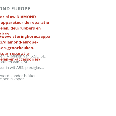
OND EUROPE
or al uw DIAMOND
 apparatuur de reparatie
elen, deurrubbers en
oires
//www.storinghorecaapparatuur.nl/c-
3/diamond-europe-
-en-grootkeuken-
tuur-reparatie-
n: 4 bakken van 6,5L, 5L,
elen-en-accessoires/
 bakken van 2,5L.
uur in wit ABS, plexiglas
everd zonder bakken.
mper in koper.
as R290.
ie zonder "CFK".
IN WINKELWAGEN
udige reiniging en
oud.