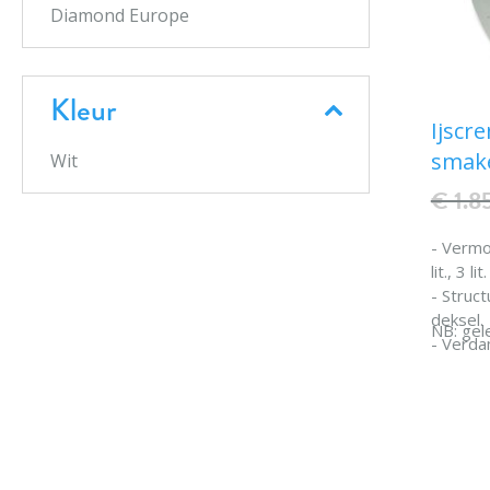
Diamond Europe
Kleur
Ijscr
smake
Wit
€ 1.8
- Vermog
lit., 3 l
- Struct
deksel.
NB: gel
- Verda
- Koelg
- Isolat
- Eenvo
onderh