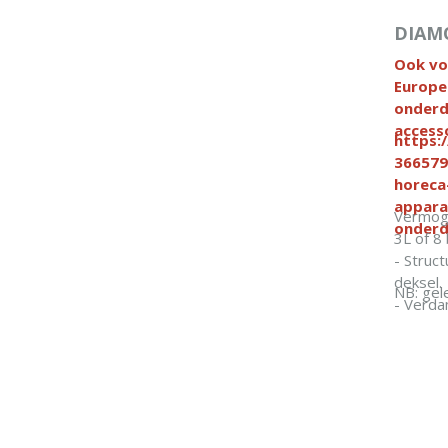
DIAM
Ook vo
Europe
onderd
access
https:
366579
horeca
appara
Vermoge
onderd
3L of 8
- Struct
deksel.
NB: gel
- Verda
- Koelg
- Isolat
- Eenvo
onderh