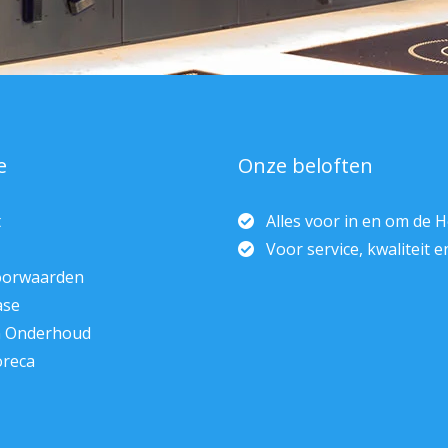
e
Onze beloften
t
Alles voor in en om de 
Voor service, kwaliteit 
oorwaarden
ase
n Onderhoud
oreca