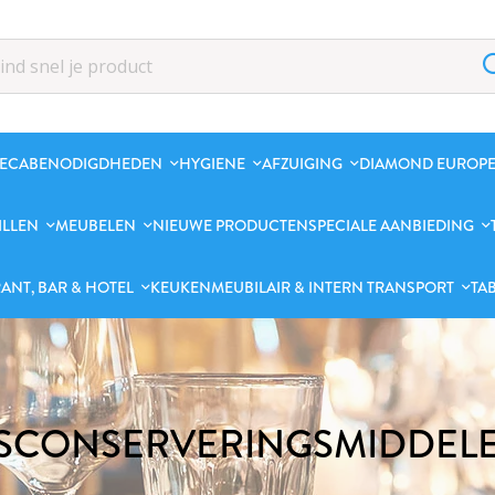
ECABENODIGDHEDEN
HYGIENE
AFZUIGING
DIAMOND EUROPE
ILLEN
MEUBELEN
NIEUWE PRODUCTEN
SPECIALE AANBIEDING
ANT, BAR & HOTEL
KEUKENMEUBILAIR & INTERN TRANSPORT
TA
JSCONSERVERINGSMIDDEL