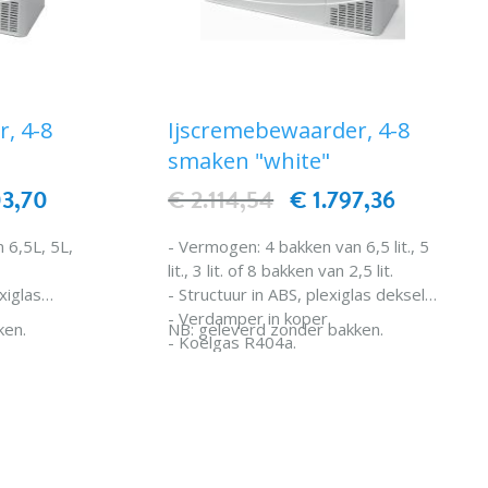
, 4-8
Ijscremebewaarder, 4-8
smaken "white"
03,70
€ 2.114,54
€ 1.797,36
 6,5L, 5L,
- Vermogen: 4 bakken van 6,5 lit., 5
lit., 3 lit. of 8 bakken van 2,5 lit.
xiglas
- Structuur in ABS, plexiglas deksel.
- Verdamper in koper.
ken.
NB: geleverd zonder bakken.
- Koelgas R404a.
- Isolatie zonder "CFK".
EN
- Eenvoudige reiniging en
IN WINKELWAGEN
n
onderhoud.