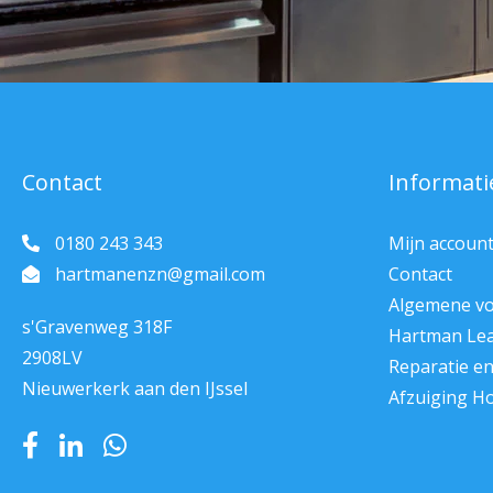
Contact
Informati
0180 243 343
Mijn accoun
hartmanenzn@gmail.com
Contact
Algemene v
s'Gravenweg 318F
Hartman Le
2908LV
Reparatie e
Nieuwerkerk aan den IJssel
Afzuiging H