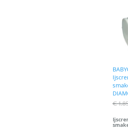
BABYG
Ijscr
smake
DIA
€ 1.8
Ijscr
smake