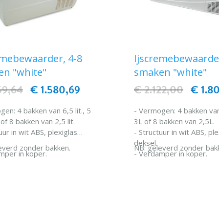
emebewaarder, 4-8
Ijscremebewaarder
n "white"
smaken "white"
59,64
€ 1.580,69
€ 2.122,00
€ 1.8
en: 4 bakken van 6,5 lit., 5
- Vermogen: 4 bakken van
it. of 8 bakken van 2,5 lit.
3L of 8 bakken van 2,5L.
uur in wit ABS, plexiglas
- Structuur in wit ABS, ple
deksel.
everd zonder bakken.
NB: geleverd zonder bak
mper in koper.
- Verdamper in koper.
as R404a.
- Koelgas R290.
ie zonder "CFK".
IN WINKELWAGEN
- Isolatie zonder "CFK".
IN WINKELWAG
udige reiniging en
- Eenvoudige reiniging e
oud.
onderhoud.