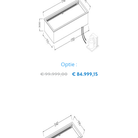
Optie :
€ 99.999,00
€ 84.999,15
IN WINKELWAGEN