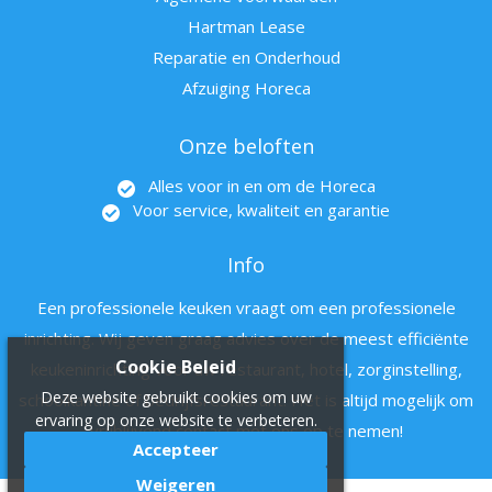
Hartman Lease
Reparatie en Onderhoud
Afzuiging Horeca
Onze beloften
Alles voor in en om de Horeca
Voor service, kwaliteit en garantie
Info
Een professionele keuken vraagt om een professionele
inrichting. Wij geven graag advies over de meest efficiënte
Cookie Beleid
keukeninrichting voor uw restaurant, hotel, zorginstelling,
Deze website gebruikt cookies om uw
schoolkantine of bedrijfsrestaurant. Het is altijd mogelijk om
ervaring op onze website te verbeteren.
vrijblijvend contact met ons op te nemen!
Accepteer
Weigeren