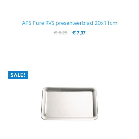
APS Pure RVS presenteerblad 20x11cm
€ 8,29
€ 7,37
IN WINKELWAGEN
SALE!