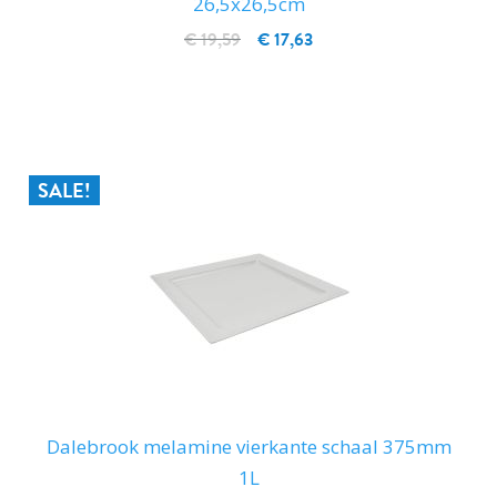
26,5x26,5cm
€ 19,59
€ 17,63
IN WINKELWAGEN
SALE!
Dalebrook melamine vierkante schaal 375mm
1L