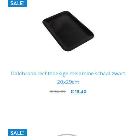
SALE!
Dalebrook rechthoekige melamine schaal zwart
20x29cm
€ 14,89
€ 13,40
IN WINKELWAGEN
SALE!