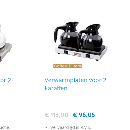
or 2
Verwarmplaten voor 2
karaffen
5
€ 113,00
€ 96,05
uctie.
Vervaardigd in R.V.S.