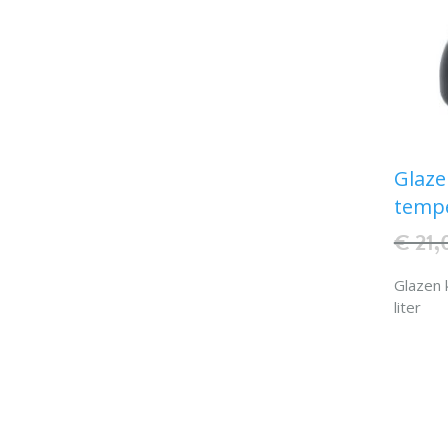
Glaze
tempe
€ 21,
Glazen 
liter