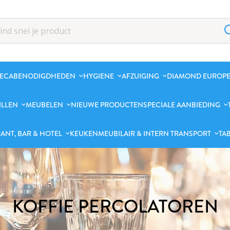
ECABENODIGDHEDEN
HYGIENE
AFZUIGING
DIAMOND EUROPE
ILLEN
MEUBELEN
NIEUWE PRODUCTEN
SPECIALE AANBIEDING
ANT, BAR & HOTEL
KEUKENMEUBILAIR & INTERN TRANSPORT
TA
KOFFIE PERCOLATOREN