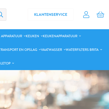
KLANTENSERVICE
 APPARATUUR
KEUKEN
KEUKENAPPARATUUR
TRANSPORT EN OPSLAG
VAATWASSER
WATERFILTERS BRITA
BLETOP