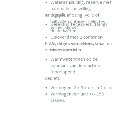
Wateraansluiting, reserve met
automatische vulling.
einde cyclus.
Digitale aflezing, volle of
EN
halfvolle container-selectie,
Bereiding tegelijkertijd langs
geluidssignaal
beide kanten.
Geleverd met 2 container-
R.V.S., uitgerust met een kraan en
verdelers van 5 liters,
een niveauvenster.
binnenkant in
Warmwaterkraan op de
voorkant van de machine
(doorlopend
debiet).
Vermogen: 2 x 5 liters in 7 min.
Vermogen per uur: +/- 350
tassen.
IN WINKELWAGEN