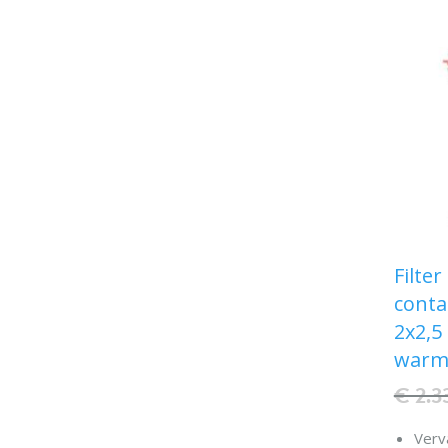
Filter
conta
2x2,5 
warm
€ 2.3
Verva