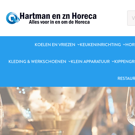
KOELEN EN VRIEZEN
KEUKENINRICHTING
HOR
KLEDING & WERKSCHOENEN
KLEIN APPARATUUR
KIPPENGR
RESTAUR