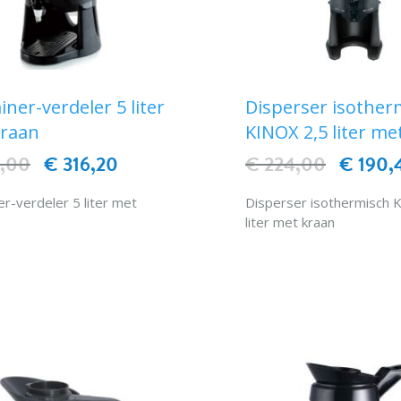
iner-verdeler 5 liter
Disperser isother
kraan
KINOX 2,5 liter me
2,00
€ 316,20
€ 224,00
€ 190,
er-verdeler 5 liter met
Disperser isothermisch 
liter met kraan
IN WINKELWAGEN
IN WINKELWAG