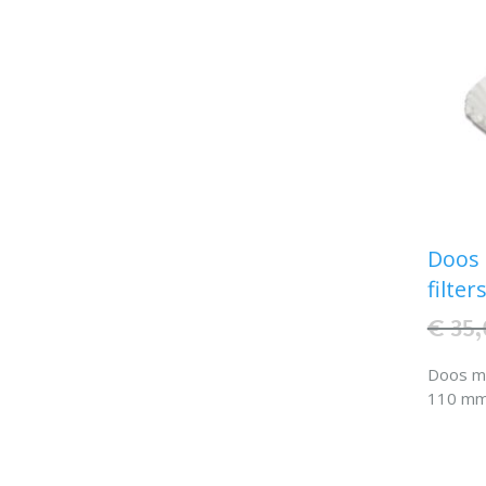
Doos 
filte
€ 35
Doos me
110 m