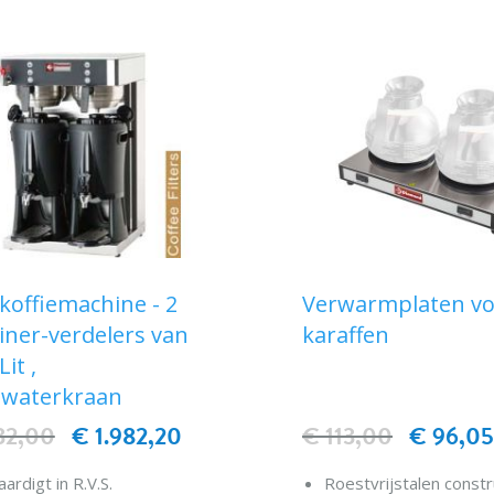
 koffiemachine - 2
Verwarmplaten vo
iner-verdelers van
karaffen
Lit ,
waterkraan
32,00
€ 1.982,20
€ 113,00
€ 96,0
ardigt in R.V.S.
Roestvrijstalen constr