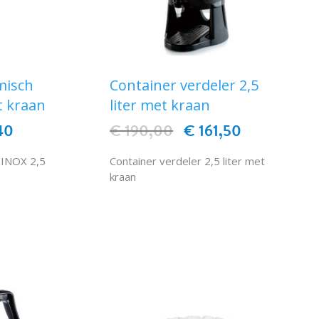
misch
Container verdeler 2,5
t kraan
liter met kraan
40
€ 190,00
€ 161,50
KINOX 2,5
Container verdeler 2,5 liter met
kraan
EN
IN WINKELWAGEN