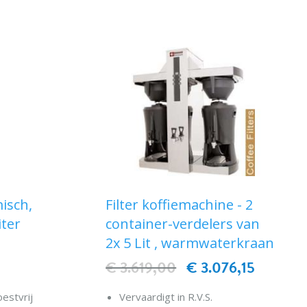
isch,
Filter koffiemachine - 2
iter
container-verdelers van
2x 5 Lit , warmwaterkraan
€ 3.619,00
€ 3.076,15
estvrij
Vervaardigt in R.V.S.