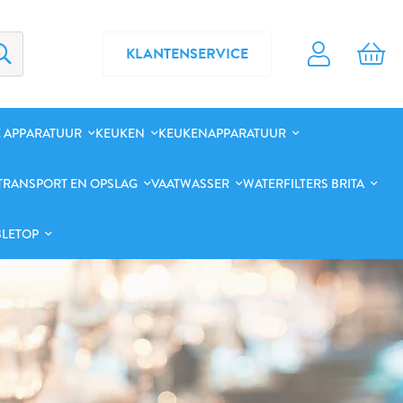
KLANTENSERVICE
 APPARATUUR
KEUKEN
KEUKENAPPARATUUR
TRANSPORT EN OPSLAG
VAATWASSER
WATERFILTERS BRITA
BLETOP