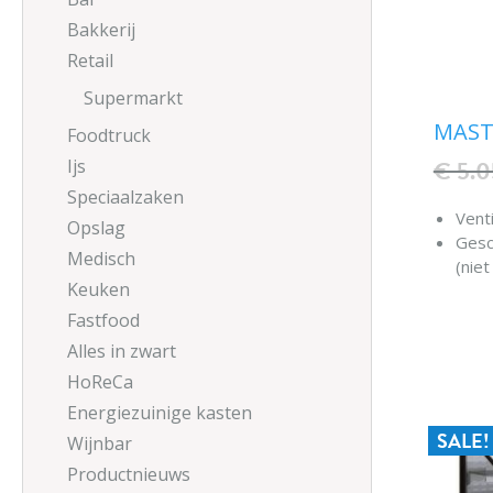
Bakkerij
Retail
Supermarkt
MAST
Foodtruck
€ 5.
Ijs
Speciaalzaken
Venti
Opslag
Gesc
Medisch
(nie
Keuken
SS30
kwali
Fastfood
Digit
Alles in zwart
temp
HoReCa
Energiezuinige kasten
SALE!
Wijnbar
Productnieuws