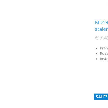
MD190
stale
€ 7.4
Prem
Roest
Inst
kante
Shel
acce
Nach
soft
Voll
Digit
SALE!
temp