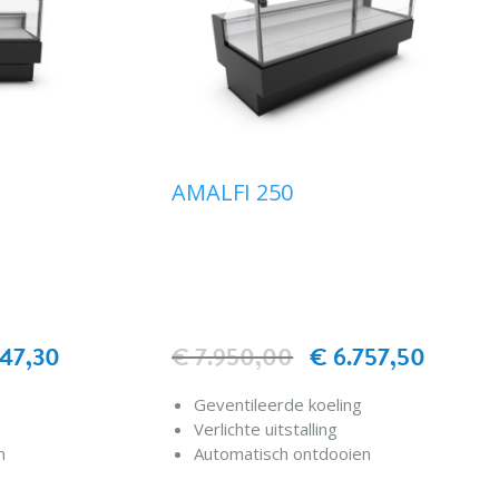
AMALFI 250
447,30
€ 7.950,00
€ 6.757,50
Geventileerde koeling
Verlichte uitstalling
n
Automatisch ontdooien