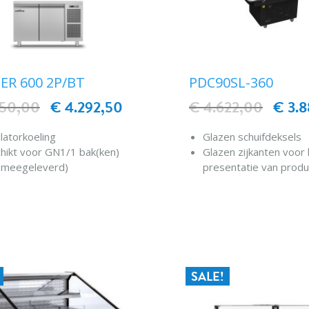
ER 600 2P/BT
PDC90SL-360
050,00
€ 4.292,50
€ 4.622,00
€ 3.8
latorkoeling
Glazen schuifdeksels
hikt voor GN1/1 bak(ken)
Glazen zijkanten voor
t meegeleverd)
presentatie van prod
4 roestvrij staal van hoge
Enorme opslagruimte
teit
Geoptimaliseerde luc
IN WINKELWAGEN
IN WINKELWAG
ale regelaar en
voor constante tempe
eratuurweergave
Sterke wielen voor mob
Stootstaven aan 4 ka
SALE!