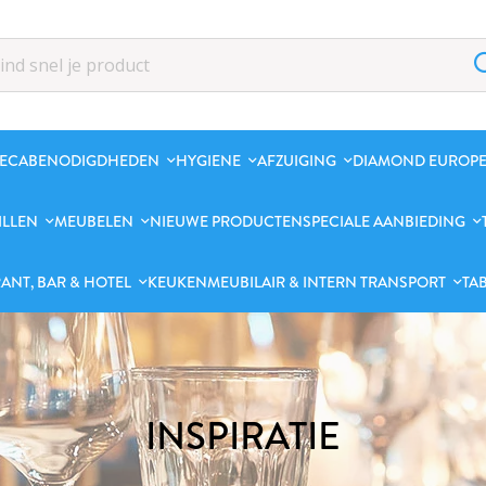
ECABENODIGDHEDEN
HYGIENE
AFZUIGING
DIAMOND EUROPE
ILLEN
MEUBELEN
NIEUWE PRODUCTEN
SPECIALE AANBIEDING
ANT, BAR & HOTEL
KEUKENMEUBILAIR & INTERN TRANSPORT
TA
INSPIRATIE