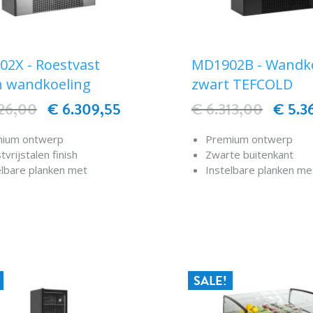
2X - Roestvast
MD1902B - Wandk
n wandkoeling
zwart TEFCOLD
26,00
€ 6.309,55
€ 6.313,00
€ 5.3
ium ontwerp
Premium ontwerp
vrijstalen finish
Zwarte buitenkant
elbare planken met
Instelbare planken me
lfunctie
kantelfunctie
f-stopper voor kantelen als
Shelf-stopper voor kan
IN WINKELWAGEN
IN WINKELWAG
ssoire
accessoire
tblindering / gordijn met
Nachtblindering / gord
 release
soft release
edig automatisch
Volledig automatisch
ale regelaar en
Digitale regelaar en
SALE!
eratuurweergave
temperatuurweergav