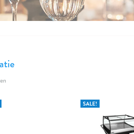
atie
ten
SALE!