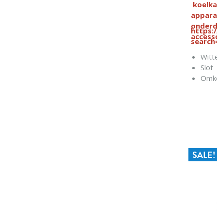
koelka
appara
onderd
https:
access
search
Witte
Slot
Omke
Ledv
SALE!