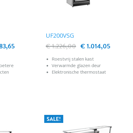
UF200VSG
83,65
€ 1.226,00
€ 1.014,05
Roestvrij stalen kast
 betere
Verwarmde glazen deur
ucten
Elektronische thermostaat
Automatisch ontdooien
htstroom
Instelbare roosters
EN
IN WINKELWAGEN
ratuur
LED-binnenverlichting
iliteit
Geventileerde koeling
nten
Stelpoten met rolwieltjes aan de
achterzijde
SALE!