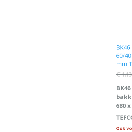
BK46 
60/40
mm T
€ 1.1
BK46 
bakke
680 
TEFC
Ook vo