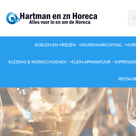
KOELEN EN VRIEZEN
KEUKENINRICHTING
HOR
KLEDING & WERKSCHOENEN
KLEIN APPARATUUR
KIPPENGR
RESTAUR