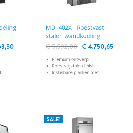
oeling
MD1402X - Roestvast
stalen wandkoeling
63,50
€ 5.592,00
€ 4.750,65
Premium ontwerp
Roestvrijstalen finish
t
Instelbare planken met
kantelfunctie
telen als
Shelf-stopper voor kantelen als
EN
IN WINKELWAGEN
accessoire
ijn met
Nachtblindering / gordijn met
soft release
Volledig automatisch
Digitale regelaar en
SALE!
e
temperatuurweergave