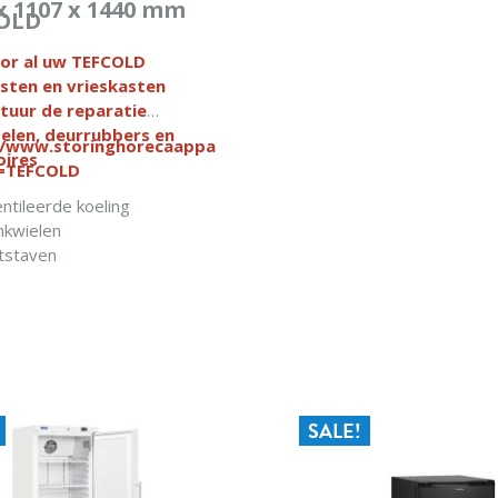
x 1107 x 1440 mm
IN WINKELWAG
OLD
or al uw TEFCOLD
sten en vrieskasten
tuur de reparatie
elen, deurrubbers en
//www.storinghorecaapparatuur.nl/search/?
oires
=TEFCOLD
ntileerde koeling
kwielen
tstaven
IN WINKELWAGEN
SALE!