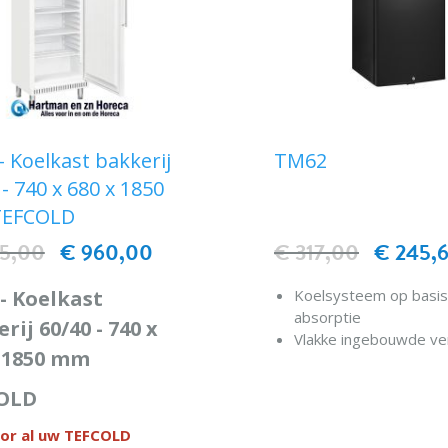
- Koelkast bakkerij
TM62
 - 740 x 680 x 1850
EFCOLD
35,00
€ 960,00
€ 317,00
€ 245,
- Koelkast
Koelsysteem op basis
absorptie
rij 60/40 - 740 x
Vlakke ingebouwde v
x 1850 mm
Stille werking
Laag energieverbruik
IN WINKELWAG
OLD
Omkeerbare dichte d
Instelbare planken
or al uw TEFCOLD