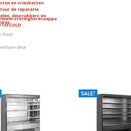
ook in deur
sten en vrieskasten
LED-binnenverlichting
tuur de reparatie
Slot
elen, deurrubbers en
//www.storinghorecaapparatuur.nl/search/?
oires
=TEFCOLD
 finish
erbare deur
erlichting
IN WINKELWAGEN
SALE!