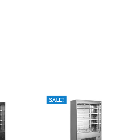
eronder
Verwarmde zelfsluitende glazen
deuren
Automatisch ontdooien
Telescopische poten
SALE!