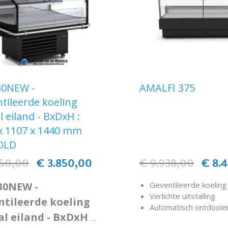
30NEW -
AMALFI 375
tileerde koeling
l eiland - BxDxH :
x 1107 x 1440 mm
OLD
650,00
€ 3.850,00
€ 9.938,00
€ 8.
30NEW -
Geventileerde koeling
Verlichte uitstalling
ntileerde koeling
Automatisch ontdooie
al eiland - BxDxH :