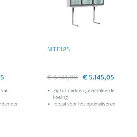
MTF185
65
€ 6.141,00
€ 5.145,05
 van
Zij-tot-midden geventileerde
koeling
erdamper
Ideaal voor het optimaliseren
van opslagruimte
Eenvoudig schakelen tussen
EN
IN WINKELWAGEN
eur
chiller en vriezer
Ideaal met kistkoeler/-vriezer