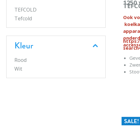
1250 
TEFC
TEFCOLD
Ook vo
Tefcold
koelka
appara
onderd
https:
Kleur
access
search
Geve
Rood
Zwen
Wit
Stoo
SALE!