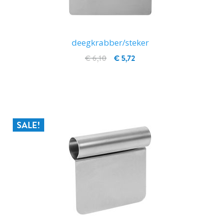
deegkrabber/steker
€ 6,10
€ 5,72
IN WINKELWAGEN
SALE!