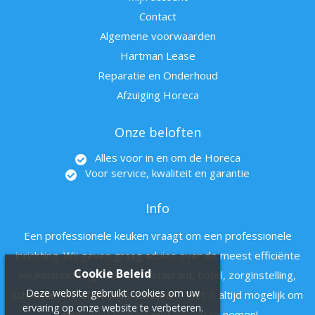
Contact
Algemene voorwaarden
Hartman Lease
Reparatie en Onderhoud
Afzuiging Horeca
Onze beloften
Alles voor in en om de Horeca
Voor service, kwaliteit en garantie
Info
Een professionele keuken vraagt om een professionele
inrichting. Wij geven graag advies over de meest efficiënte
Cookie Beleid
keukeninrichting voor uw restaurant, hotel, zorginstelling,
Deze website gebruikt cookies om uw
schoolkantine of bedrijfsrestaurant. Het is altijd mogelijk om
ervaring op onze website te verbeteren.
vrijblijvend contact met ons op te nemen!