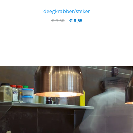
deegkrabber/steker
€ 9,50
€ 8,55
IN WINKELWAGEN