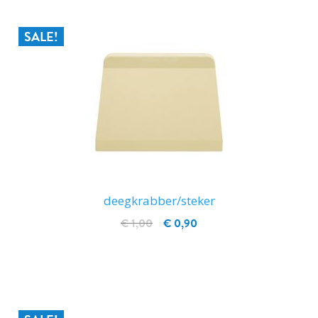
SALE!
deegkrabber/steker
€ 1,00
€ 0,90
IN WINKELWAGEN