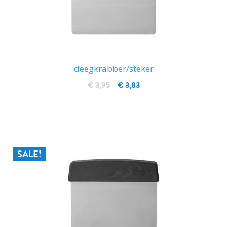
deegkrabber/steker
€ 3,95
€ 3,83
IN WINKELWAGEN
SALE!