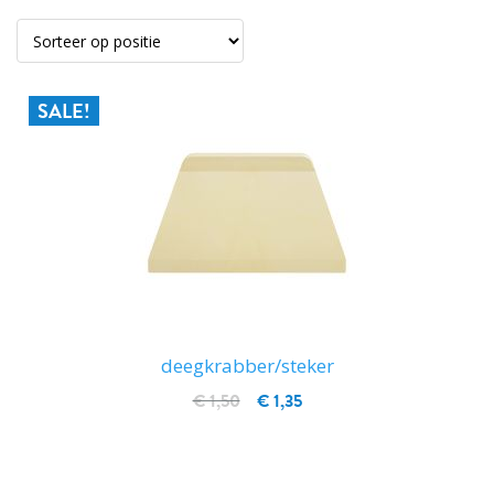
SALE!
deegkrabber/steker
€ 1,50
€ 1,35
IN WINKELWAGEN