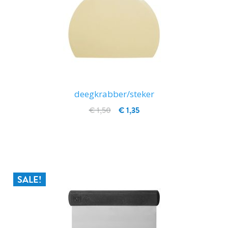
deegkrabber/steker
€ 1,50
€ 1,35
IN WINKELWAGEN
SALE!