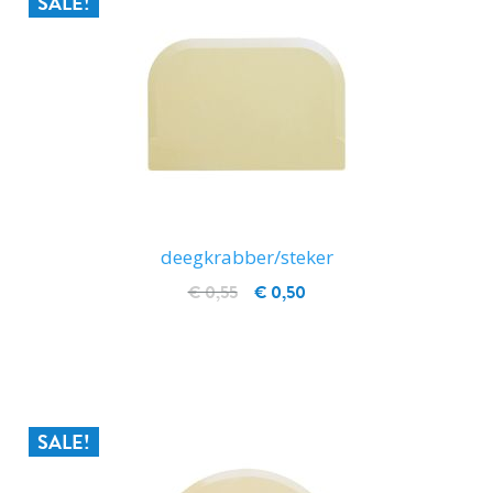
SALE!
deegkrabber/steker
€ 0,55
€ 0,50
IN WINKELWAGEN
SALE!