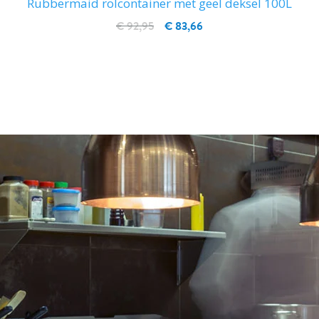
Rubbermaid rolcontainer met geel deksel 100L
€ 92,95
€ 83,66
IN WINKELWAGEN