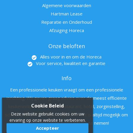
Algemene voorwaarden
Hartman Lease
Reparatie en Onderhoud
Afzuiging Horeca
Onze beloften
Alles voor in en om de Horeca
Voor service, kwaliteit en garantie
Info
Een professionele keuken vraagt om een professionele
inrichting. Wij geven graag advies over de meest efficiënte
Cookie Beleid
keukeninrichting voor uw restaurant, hotel, zorginstelling,
Deze website gebruikt cookies om uw
schoolkantine of bedrijfsrestaurant. Het is altijd mogelijk om
ervaring op onze website te verbeteren.
vrijblijvend contact met ons op te nemen!
Accepteer