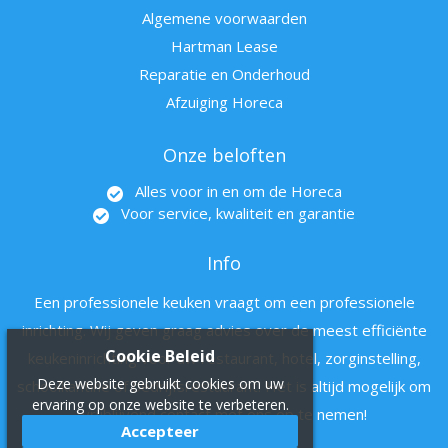
Algemene voorwaarden
Hartman Lease
Reparatie en Onderhoud
Afzuiging Horeca
Onze beloften
Alles voor in en om de Horeca
Voor service, kwaliteit en garantie
Info
Een professionele keuken vraagt om een professionele
inrichting. Wij geven graag advies over de meest efficiënte
Cookie Beleid
keukeninrichting voor uw restaurant, hotel, zorginstelling,
Deze website gebruikt cookies om uw
schoolkantine of bedrijfsrestaurant. Het is altijd mogelijk om
ervaring op onze website te verbeteren.
vrijblijvend contact met ons op te nemen!
Accepteer