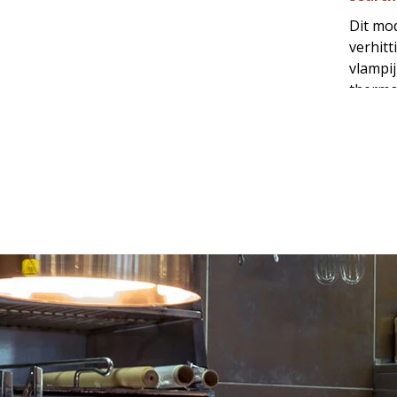
Dit mod
verhitti
vlampij
thermos
190°C, 
een ko
en hee
aftapk