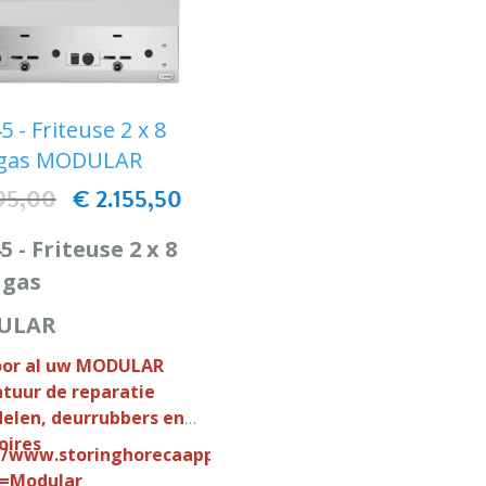
 - Friteuse 2 x 8
r gas MODULAR
95,00
€ 2.155,50
5 - Friteuse 2 x 8
 gas
ULAR
oor al uw MODULAR
tuur de reparatie
elen, deurrubbers en
oires
//www.storinghorecaapparatuur.nl/search/?
h=Modular