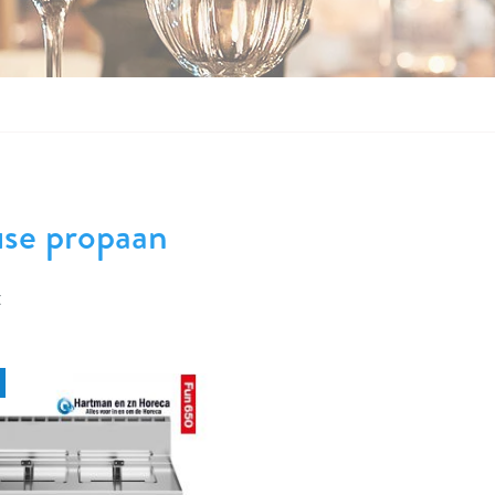
use propaan
t