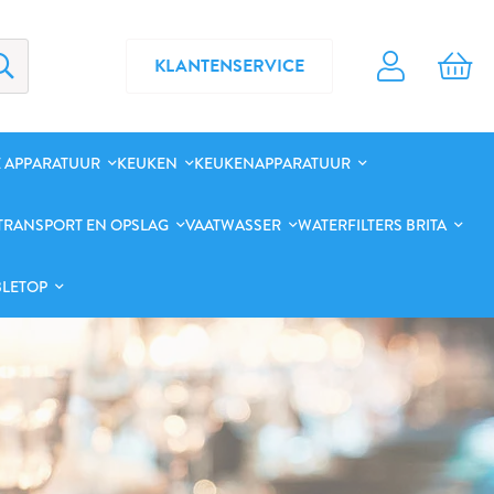
KLANTENSERVICE
 APPARATUUR
KEUKEN
KEUKENAPPARATUUR
TRANSPORT EN OPSLAG
VAATWASSER
WATERFILTERS BRITA
BLETOP