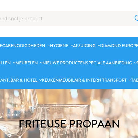
ECABENODIGDHEDEN
HYGIENE
AFZUIGING
DIAMOND EUROPE
ILLEN
MEUBELEN
NIEUWE PRODUCTEN
SPECIALE AANBIEDING
ANT, BAR & HOTEL
KEUKENMEUBILAIR & INTERN TRANSPORT
TA
FRITEUSE PROPAAN