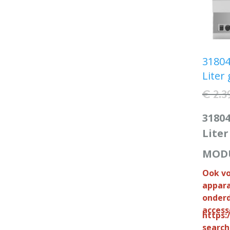
318045
Lite
€ 2.3
31804
Liter
MOD
Ook v
appara
onderd
access
https:
searc