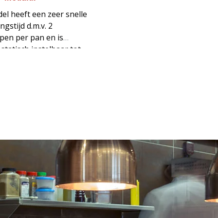
el heeft een zeer snelle
ngstijd d.m.v. 2
pen per pan en is
tatisch instelbaar tot
de friteuse beschikt over
IN WINKELWAGEN
ude zone, kruimelvanger
ft een ingebouwde
raan per pan