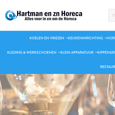
KOELEN EN VRIEZEN
KEUKENINRICHTING
HOR
KLEDING & WERKSCHOENEN
KLEIN APPARATUUR
KIPPENGR
RESTAUR