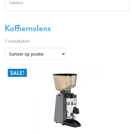
Santos
Koffiemolens
7
resultaten
SALE!