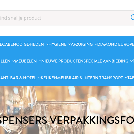
ECABENODIGDHEDEN
HYGIENE
AFZUIGING
DIAMOND EUROPE
ILLEN
MEUBELEN
NIEUWE PRODUCTEN
SPECIALE AANBIEDING
ANT, BAR & HOTEL
KEUKENMEUBILAIR & INTERN TRANSPORT
TA
SPENSERS VERPAKKINGSFO