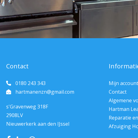
Contact
Informati
0180 243 343
Mijn accoun
hartmanenzn@gmail.com
Contact
Algemene v
s'Gravenweg 318F
Hartman Le
2908LV
Reparatie e
Nieuwerkerk aan den IJssel
Afzuiging H