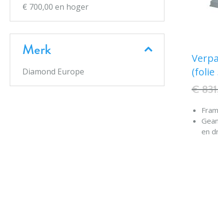
€ 700,00
en hoger
Merk
Verpa
(foli
Diamond Europe
€ 831
Frame
Gean
en d
Verw
ther
Folie
verw
(laag
Appa
de g