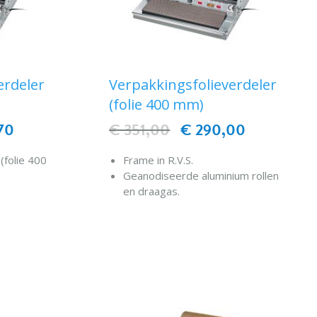
erdeler
Verpakkingsfolieverdeler
(folie 400 mm)
70
€ 351,00
€ 290,00
(folie 400
Frame in R.V.S.
Geanodiseerde aluminium rollen
en draagas.
Verwarmd plateau met
EN
thermostaatregeling.
IN WINKELWAGEN
Folieafsnijding door
verwarmingsdraad
(laagspanning).
Apparaat vervaardigd volgens
de geldende EC-normen.