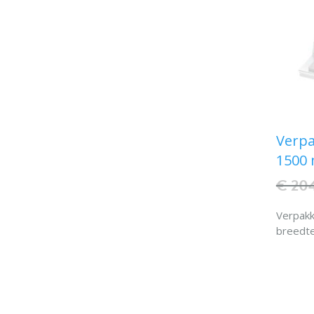
Verpa
1500 
€ 20
Verpakk
breedt