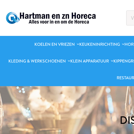
KOELEN EN VRIEZEN
KEUKENINRICHTING
HOR
KLEDING & WERKSCHOENEN
KLEIN APPARATUUR
KIPPENGR
RESTAUR
DI