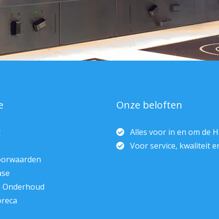
e
Onze beloften
t
Alles voor in en om de 
Voor service, kwaliteit 
oorwaarden
ase
n Onderhoud
oreca