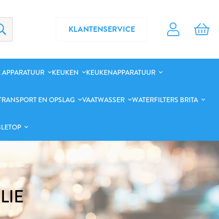
KLANTENSERVICE
 APPARATUUR
KEUKEN
KEUKENAPPARATUUR
TRANSPORT EN OPSLAG
VAATWASSER
WATERFILTERS BRITA
BLETOP
LIE