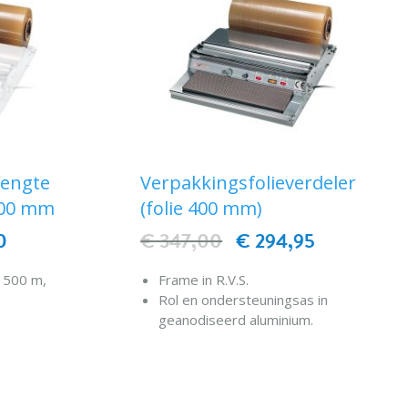
lengte
Verpakkingsfolieverdeler
400 mm
(folie 400 mm)
0
€ 347,00
€ 294,95
 1500 m,
Frame in R.V.S.
Rol en ondersteuningsas in
geanodiseerd aluminium.
Verwarmd tablet met regelbare
EN
thermostaat.
IN WINKELWAGEN
Snijden van de folie met
verwarmingsdraad (lage