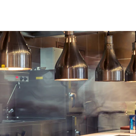
spanning).
Apparaat vervaardigt volgens de
geldende EC-normen.