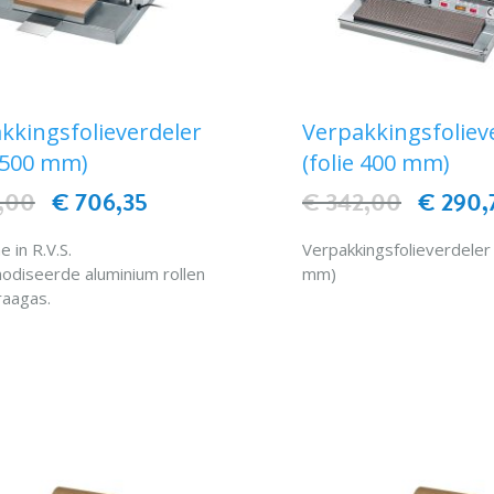
kkingsfolieverdeler
Verpakkingsfoliev
e 500 mm)
(folie 400 mm)
,00
€ 706,35
€ 342,00
€ 290,
 in R.V.S.
Verpakkingsfolieverdeler 
odiseerde aluminium rollen
mm)
raagas.
armd plateau met
IN WINKELWAG
mostaatregeling.
IN WINKELWAGEN
afsnijding door
armingsdraad
spanning).
raat vervaardigd volgens
eldende EC-normen.