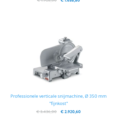
€ 1.928,00
€ 1.638,80
IN WINKELWAGEN
Professionele verticale snijmachine, Ø 350 mm
"fijnkost"
€ 3.436,00
€ 2.920,60