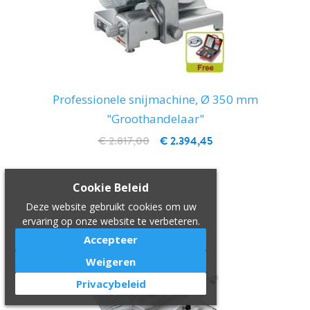
Professionele snijmachine, Ø 350 mm
"Groothandelaar"
€ 2.817,00
€ 2.394,45
IN WINKELWAGEN
Cookie Beleid
Deze website gebruikt cookies om uw
ervaring op onze website te verbeteren.
Accepteer
Weigeren
Privacybeleid