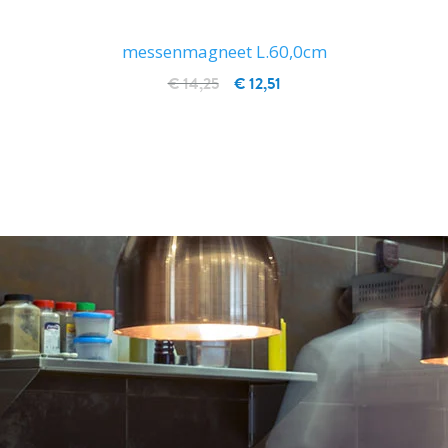
messenmagneet L.60,0cm
€ 14,25
€ 12,51
IN WINKELWAGEN