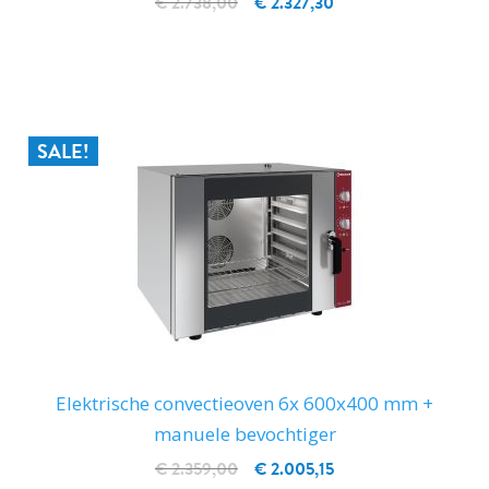
€ 2.738,00
€ 2.327,30
IN WINKELWAGEN
SALE!
Elektrische convectieoven 6x 600x400 mm +
manuele bevochtiger
€ 2.359,00
€ 2.005,15