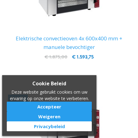
Elektrische convectieoven 4x 600x400 mm +
manuele bevochtiger
€ 1.875,00
€ 1.593,75
IN WINKELWAGEN
Cookie Beleid
Deze website gebruikt cookies om uw
SALE!
ervaring op onze website te verbeteren.
Accepteer
Weigeren
Privacybeleid