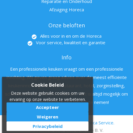
Reparatie en Onderhoud
Afzuiging Horeca
Onze beloften
Alles voor in en om de Horeca
Voor service, kwaliteit en garantie
Info
Een professionele keuken vraagt om een professionele
inrichting. Wij geven graag advies over de meest efficiënte
Cookie Beleid
keukeninrichting voor uw restaurant, hotel, zorginstelling,
Deze website gebruikt cookies om uw
schoolkantine of bedrijfsrestaurant. Het is altijd mogelijk om
ervaring op onze website te verbeteren.
vrijblijvend contact met ons op te nemen!
Accepteer
Weigeren
© 2011 - 2022 Hartman en zn Horeca Service.
Privacybeleid
Ontwikkeld door
Best4u Group B. V.