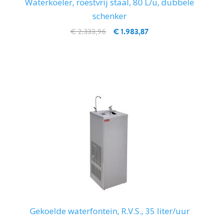
Waterkoeler, roestvrij staal, 80 L/u, dubbele
schenker
€ 2.333,96
€ 1.983,87
IN WINKELWAGEN
Gekoelde waterfontein, R.V.S., 35 liter/uur