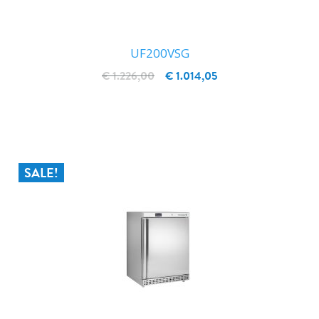
UF200VSG
€ 1.226,00
€ 1.014,05
IN WINKELWAGEN
SALE!