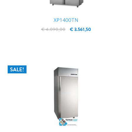
XP1400TN
€ 4.090,00
€ 3.561,50
IN WINKELWAGEN
SALE!