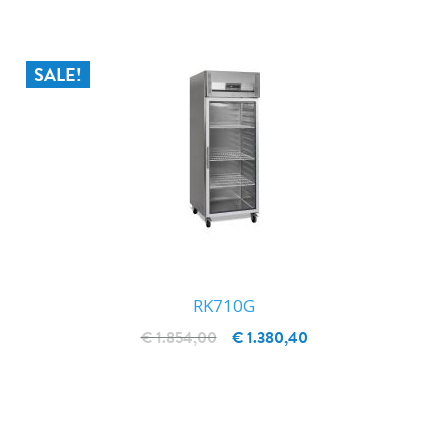
SALE!
RK710G
€ 1.854,00
€ 1.380,40
IN WINKELWAGEN