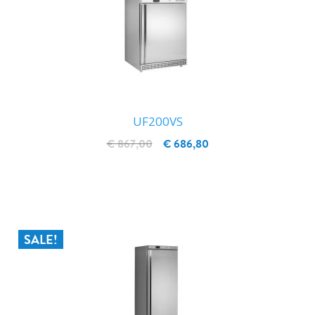
UF200VS
€ 867,00
€ 686,80
IN WINKELWAGEN
SALE!