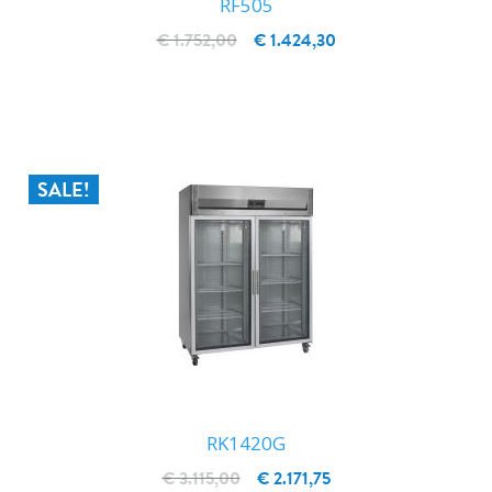
RF505
€ 1.752,00
€ 1.424,30
IN WINKELWAGEN
SALE!
RK1420G
€ 3.115,00
€ 2.171,75