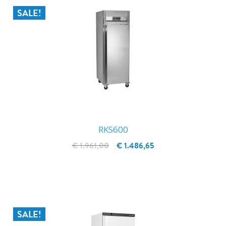
SALE!
RKS600
€ 1.961,00
€ 1.486,65
IN WINKELWAGEN
SALE!