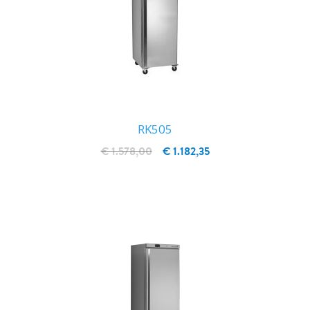
RK505
€ 1.578,00
€ 1.182,35
IN WINKELWAGEN