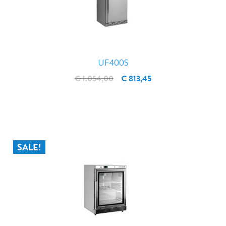
UF400S
€ 1.054,00
€ 813,45
IN WINKELWAGEN
SALE!