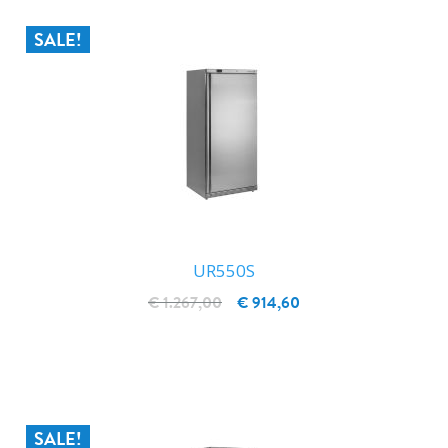
SALE!
UR550S
€ 1.267,00
€ 914,60
IN WINKELWAGEN
SALE!