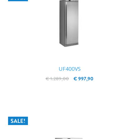
UF400VS
€ 1.289,00
€ 997,90
IN WINKELWAGEN
SALE!