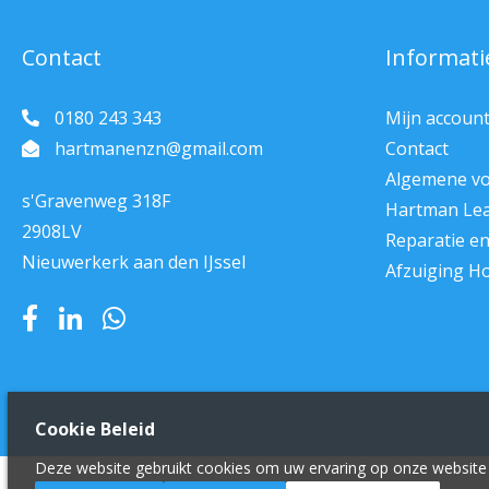
Contact
Informati
0180 243 343
Mijn accoun
hartmanenzn@gmail.com
Contact
Algemene v
s'Gravenweg 318F
Hartman Le
2908LV
Reparatie e
Nieuwerkerk aan den IJssel
Afzuiging H
Cookie Beleid
Deze website gebruikt cookies om uw ervaring op onze website 