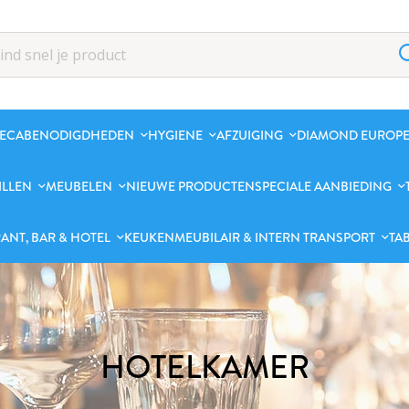
ECABENODIGDHEDEN
HYGIENE
AFZUIGING
DIAMOND EUROPE
ILLEN
MEUBELEN
NIEUWE PRODUCTEN
SPECIALE AANBIEDING
ANT, BAR & HOTEL
KEUKENMEUBILAIR & INTERN TRANSPORT
TA
HOTELKAMER