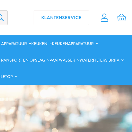
KLANTENSERVICE
 APPARATUUR
KEUKEN
KEUKENAPPARATUUR
TRANSPORT EN OPSLAG
VAATWASSER
WATERFILTERS BRITA
BLETOP