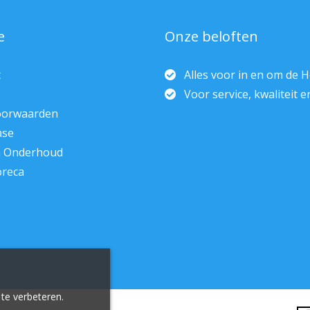
e
Onze beloften
t
Alles voor in en om de 
Voor service, kwaliteit 
oorwaarden
ase
n Onderhoud
oreca
te verbeteren.