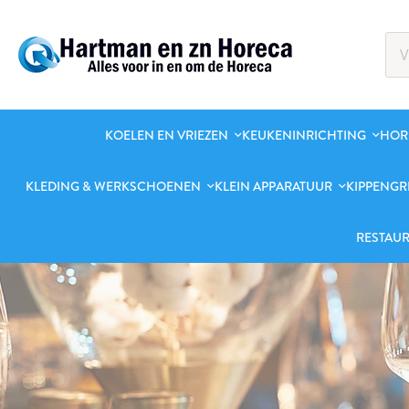
KOELEN EN VRIEZEN
KEUKENINRICHTING
HOR
KLEDING & WERKSCHOENEN
KLEIN APPARATUUR
KIPPENGR
RESTAUR