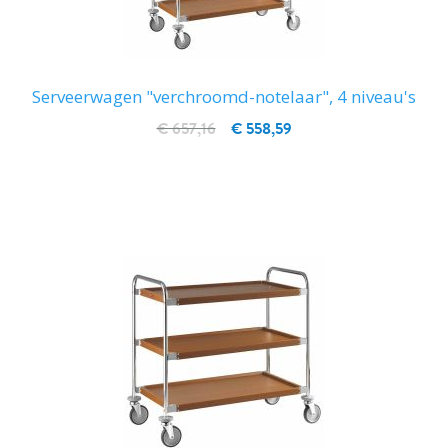
Serveerwagen "verchroomd-notelaar", 4 niveau's
€ 657,16
€ 558,59
IN WINKELWAGEN