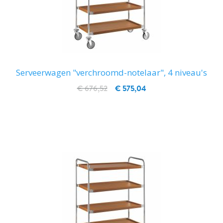
Serveerwagen "verchroomd-notelaar", 4 niveau's
€ 676,52
€ 575,04
IN WINKELWAGEN