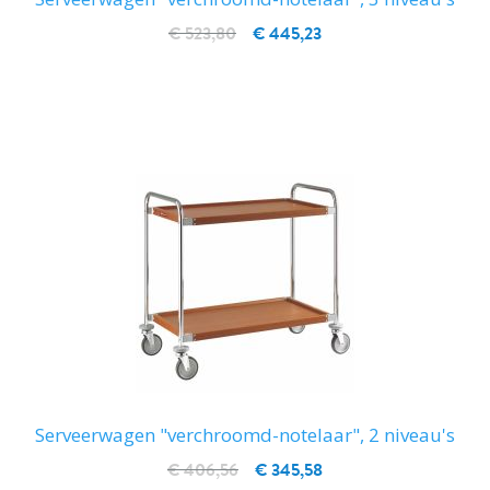
€ 523,80
€ 445,23
IN WINKELWAGEN
Serveerwagen "verchroomd-notelaar", 2 niveau's
€ 406,56
€ 345,58