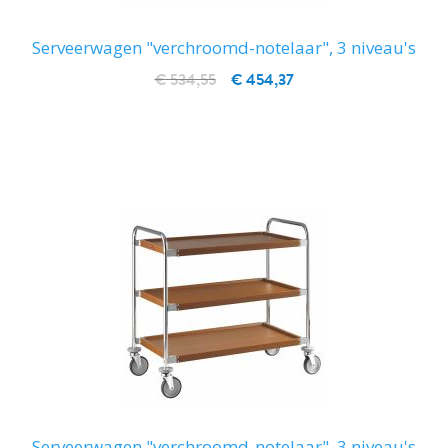
Serveerwagen "verchroomd-notelaar", 3 niveau's
€ 534,55
€ 454,37
IN WINKELWAGEN
Serveerwagen "verchroomd-notelaar", 3 niveau's