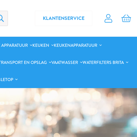
KLANTENSERVICE
 APPARATUUR
KEUKEN
KEUKENAPPARATUUR
TRANSPORT EN OPSLAG
VAATWASSER
WATERFILTERS BRITA
BLETOP