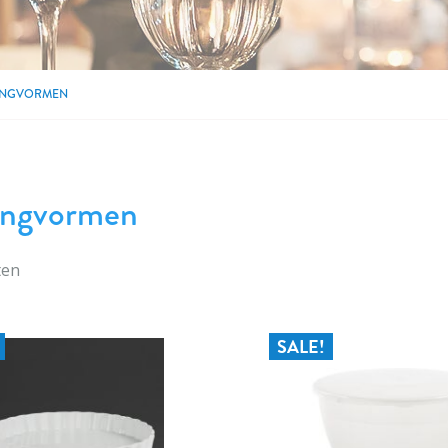
INGVORMEN
ingvormen
ten
SALE!