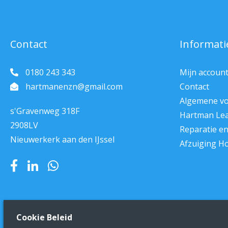
Contact
Informati
0180 243 343
Mijn accoun
hartmanenzn@gmail.com
Contact
Algemene v
s'Gravenweg 318F
Hartman Le
2908LV
Reparatie e
Nieuwerkerk aan den IJssel
Afzuiging H
Cookie Beleid