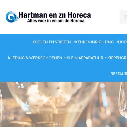
KOELEN EN VRIEZEN
KEUKENINRICHTING
HOR
KLEDING & WERKSCHOENEN
KLEIN APPARATUUR
KIPPENGR
RESTAUR