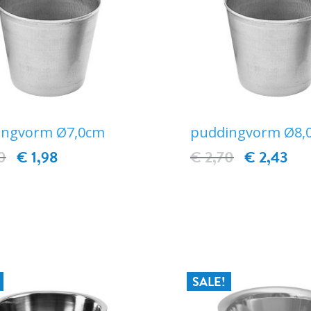
ingvorm Ø7,0cm
puddingvorm Ø8,
0
€ 1,98
€ 2,70
€ 2,43
IN WINKELWAGEN
IN WINKELWAG
SALE!