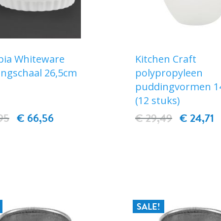
pia Whiteware
Kitchen Craft
ngschaal 26,5cm
polypropyleen
puddingvormen 1
(12 stuks)
95
€ 66,56
€ 29,49
€ 24,71
IN WINKELWAGEN
IN WINKELWAG
SALE!