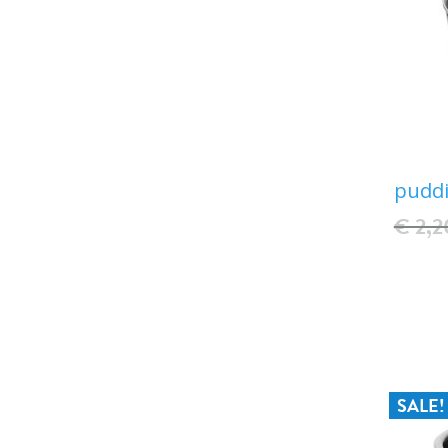
pudd
€ 2,2
SALE!