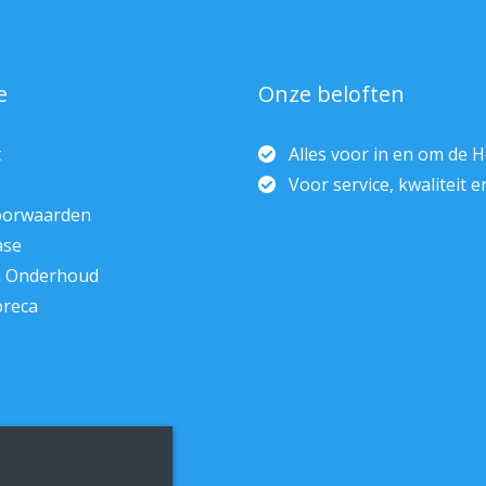
e
Onze beloften
t
Alles voor in en om de 
Voor service, kwaliteit 
oorwaarden
ase
n Onderhoud
oreca