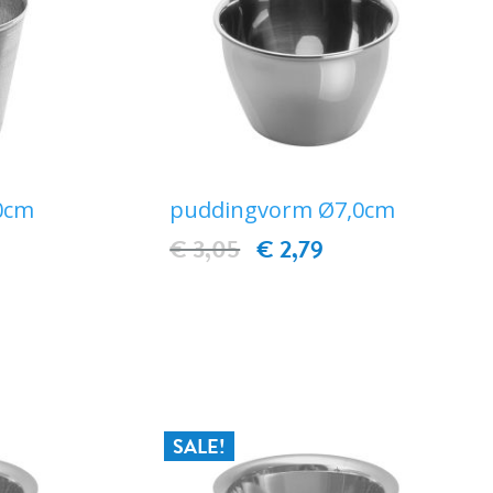
0cm
puddingvorm Ø7,0cm
€ 3,05
€ 2,79
EN
IN WINKELWAGEN
SALE!