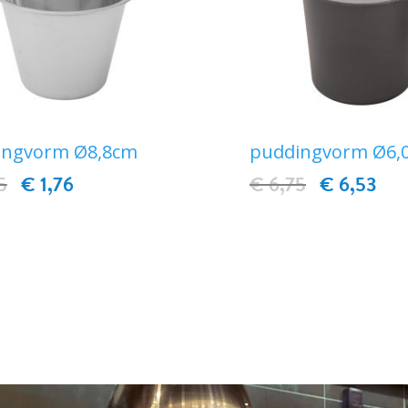
ingvorm Ø8,8cm
puddingvorm Ø6,
5
€ 1,76
€ 6,75
€ 6,53
IN WINKELWAGEN
IN WINKELWAG