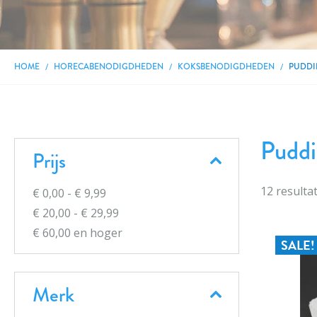
HOME
HORECABENODIGDHEDEN
KOKSBENODIGDHEDEN
PUDD
Pudd
Prijs
12
resulta
€ 0,00
-
€ 9,99
€ 20,00
-
€ 29,99
€ 60,00
en hoger
SALE!
Merk