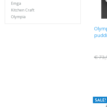
Emga
Kitchen Craft
Olympia
Olym
puddi
€ 73,
SALE!