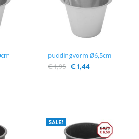
0cm
puddingvorm Ø6,5cm
€ 1,95
€ 1,44
EN
IN WINKELWAGEN
SALE!