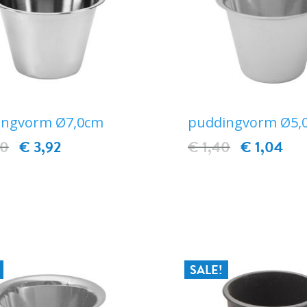
ingvorm Ø7,0cm
puddingvorm Ø5,
40
€ 3,92
€ 1,40
€ 1,04
IN WINKELWAGEN
IN WINKELWAG
SALE!