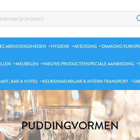
ECABENODIGDHEDEN
HYGIENE
AFZUIGING
DIAMOND EUROPE
ILLEN
MEUBELEN
NIEUWE PRODUCTEN
SPECIALE AANBIEDING
ANT, BAR & HOTEL
KEUKENMEUBILAIR & INTERN TRANSPORT
TA
PUDDINGVORMEN