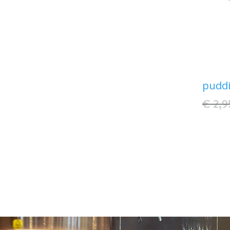
pudd
€ 2,9