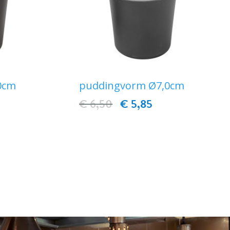
0cm
puddingvorm Ø7,0cm
€ 6,50
€ 5,85
EN
IN WINKELWAGEN