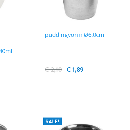
puddingvorm Ø6,0cm
40ml
€ 2,10
€ 1,89
EN
IN WINKELWAGEN
SALE!