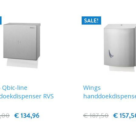
SALE!
 Qbic-line
Wings
doekdispenser RVS
handdoekdispens
,00
€ 134,96
€ 187,50
€ 157,5
IN WINKELWAG