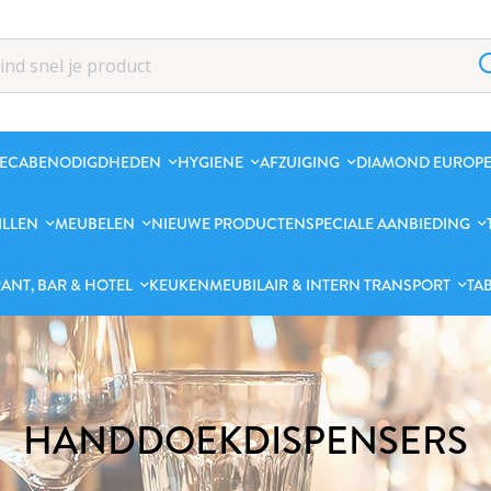
ECABENODIGDHEDEN
HYGIENE
AFZUIGING
DIAMOND EUROPE
ILLEN
MEUBELEN
NIEUWE PRODUCTEN
SPECIALE AANBIEDING
ANT, BAR & HOTEL
KEUKENMEUBILAIR & INTERN TRANSPORT
TA
HANDDOEKDISPENSERS