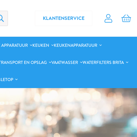
KLANTENSERVICE
 APPARATUUR
KEUKEN
KEUKENAPPARATUUR
TRANSPORT EN OPSLAG
VAATWASSER
WATERFILTERS BRITA
BLETOP