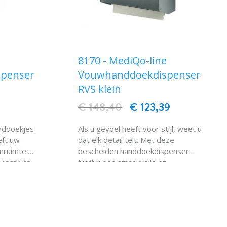
e
8170 - MediQo-line
penser
Vouwhanddoekdispenser
RVS klein
€ 148,40
€ 123,39
nddoekjes
Als u gevoel heeft voor stijl, weet u
eft uw
dat elk detail telt. Met deze
emruimte.
bescheiden handdoekdispenser
nser van
treft u een smaakvolle en
iet meer
praktische aanvulling voor elke
EN
IN WINKELWAGEN
ar uw
sanitaire ruimte.
Deze subtiele handdoekdispenser
ekige
springt vooral in het oog door de