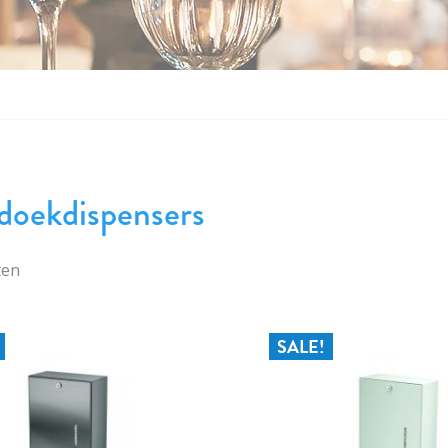
oekdispensers
ten
SALE!