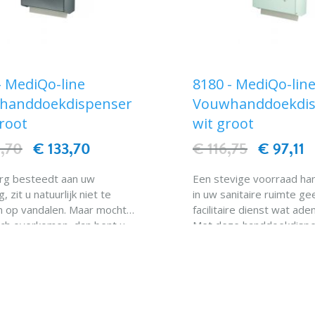
- MediQo-line
8180 - MediQo-lin
handdoekdispenser
Vouwhanddoekdis
root
wit groot
,70
€ 133,70
€ 116,75
€ 97,11
org besteedt aan uw
Een stevige voorraad ha
g, zit u natuurlijk niet te
in uw sanitaire ruimte ge
 op vandalen. Maar mocht
facilitaire dienst wat ad
och overkomen, dan bent u
Met deze handdoekdispe
et deze handdoekdispenser
de MediQo-line hoeft u n
IN WINKELWAGEN
IN WINKELWAG
l op voorbereid.
dagelijks om te kijken na
voorraad.
obuuste handdoekdispenser
orsteld rvs kan wel tegen
Deze praktische, rechtho