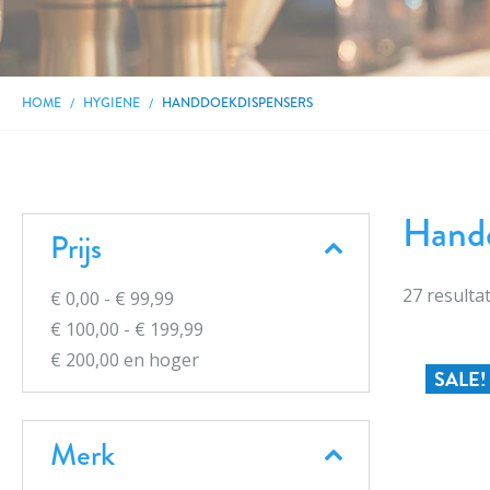
HOME
HYGIENE
HANDDOEKDISPENSERS
Handd
Prijs
27
resulta
€ 0,00
-
€ 99,99
€ 100,00
-
€ 199,99
€ 200,00
en hoger
SALE!
Merk