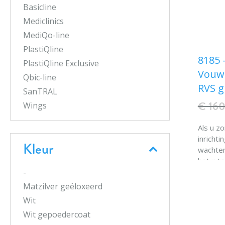
Basicline
Mediclinics
MediQo-line
PlastiQline
8185 
PlastiQline Exclusive
Vouw
Qbic-line
RVS g
SanTRAL
€ 160
Wings
Als u z
inrichtin
Kleur
wachten
het u t
daar m
-
helemaa
Matzilver geëloxeerd
Wit
Deze r
Wit gepoedercoat
van geb