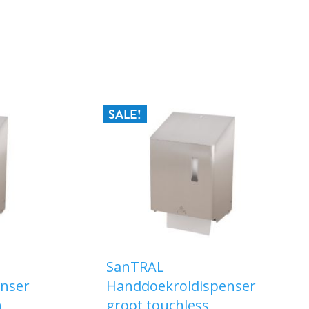
SALE!
SanTRAL
nser
Handdoekroldispenser
h
groot touchless