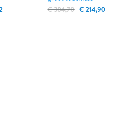
2
€ 384,70
€ 214,90
EN
IN WINKELWAGEN