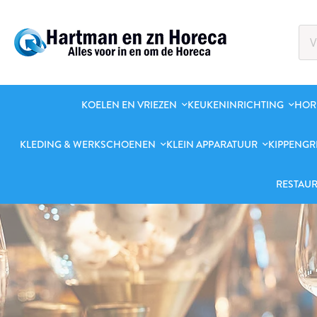
KOELEN EN VRIEZEN
KEUKENINRICHTING
HOR
KLEDING & WERKSCHOENEN
KLEIN APPARATUUR
KIPPENGR
RESTAUR