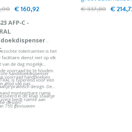
e beschikking over
4,00
€ 160,92
€ 337,80
€ 214,7
nde gevouwen
kjes? Dat kan, met de
23 AFP-C -
ekdispenser van MediQo-
IN WINKELWAG
RAL
doekdispenser
t
bezochte toiletruimten is het
facilitaire dienst niet op elk
van de dag mogelijk
 de voorraad bij te houden.
rote handdoekdispenser
nke voorraad handdoekjes
TRAL is typerend voor een
 altijd van pas.
aaltje praktisch design. De
 wand monteerbare ruime
esseerd in dit knap staaltje
uizing biedt ruimte aan
che design?
an 750 gevouwen
kjes. Door de speciale anti-
rintcoating heeft de
IN WINKELWAGEN
kdispenser altijd een
n hygiënische uitstraling.