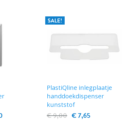
SALE!
PlastiQline inlegplaatje
er
handdoekdispenser
kunststof
0
€ 9,00
€ 7,65
EN
IN WINKELWAGEN