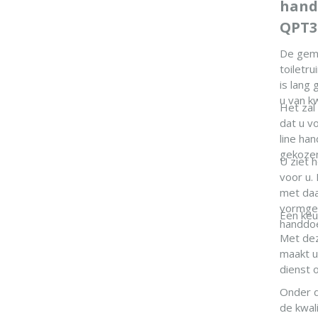
hand
QPT3
De gemi
toiletru
is lang
u van kw
Het zal
dat u vo
line ha
gekoze
U ziet 
voor u.
met daa
vormgeg
Een keu
handdoe
Met de
maakt u 
dienst 
Onder d
de kwali