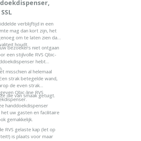
doekdispenser,
 SSL
ddelde verblijftijd in een
imte mag dan kort zijn, het
 genoeg om te laten zien dat
aliteit houdt.
 uw bezoekers niet ontgaan
or een stijlvolle RVS Qbic-
nddoekdispenser hebt
n.
het misschien al helemaal
 Een strak betegelde wand,
rop de even strak
even Qbic-line RVS
ze die van smaak getuigt.
kdispenser.
ze handdoekdispenser
het uw gasten en facilitaire
ook gemakkelijk.
e RVS gelaste kap (let op
teit!) is plaats voor maar