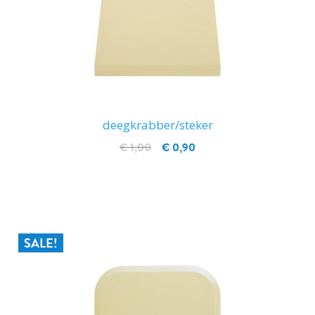
deegkrabber/steker
€ 1,00
€ 0,90
IN WINKELWAGEN
SALE!