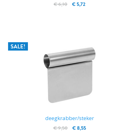
€ 6,10
€ 5,72
IN WINKELWAGEN
SALE!
deegkrabber/steker
€ 9,50
€ 8,55