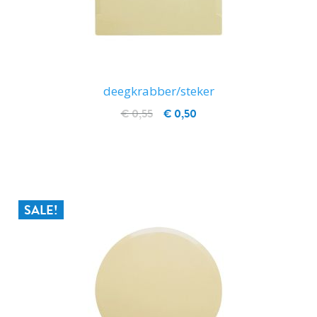
deegkrabber/steker
€ 0,55
€ 0,50
IN WINKELWAGEN
SALE!