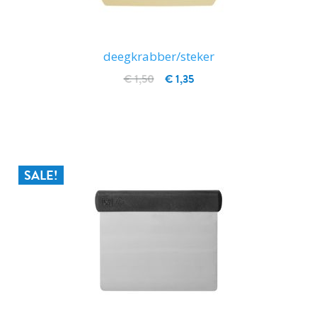
deegkrabber/steker
€ 1,50
€ 1,35
IN WINKELWAGEN
SALE!