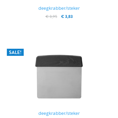
deegkrabber/steker
€ 3,95
€ 3,83
IN WINKELWAGEN
SALE!
deegkrabber/steker