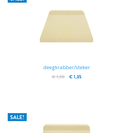
deegkrabber/steker
€ 1,50
€ 1,35
IN WINKELWAGEN
SALE!