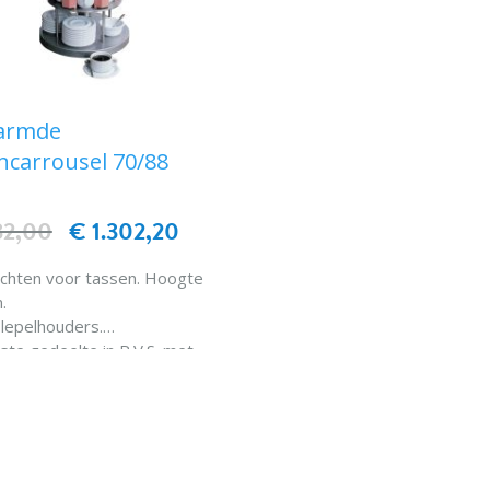
armde
ncarrousel 70/88
32,00
€ 1.302,20
achten voor tassen. Hoogte
.
 lepelhouders.
ste gedeelte in R.V.S. met
ting.
IN WINKELWAGEN
rming door weerstand die
kelijk van de carrousel
nplateau draaiend op 360°,