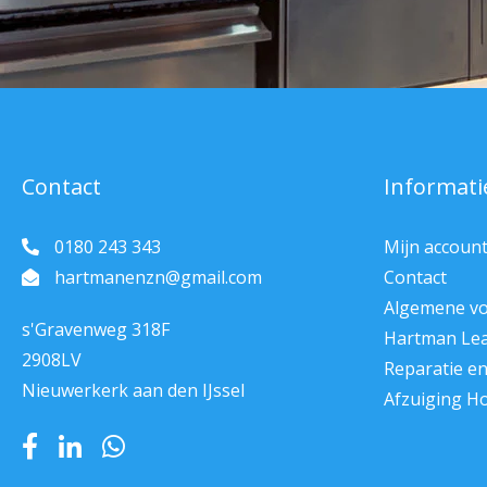
Contact
Informati
0180 243 343
Mijn accoun
hartmanenzn@gmail.com
Contact
Algemene v
s'Gravenweg 318F
Hartman Le
2908LV
Reparatie e
Nieuwerkerk aan den IJssel
Afzuiging H