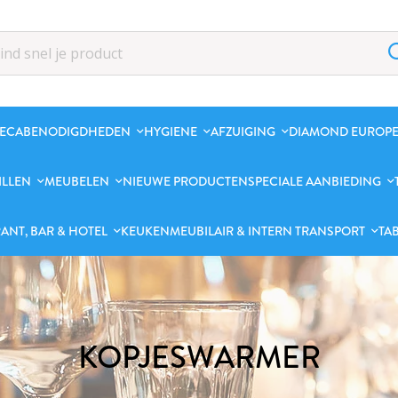
ECABENODIGDHEDEN
HYGIENE
AFZUIGING
DIAMOND EUROPE
ILLEN
MEUBELEN
NIEUWE PRODUCTEN
SPECIALE AANBIEDING
ANT, BAR & HOTEL
KEUKENMEUBILAIR & INTERN TRANSPORT
TA
KOPJESWARMER