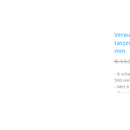
Verw
tasse
mm
€ 1.5
- 6 sch
500 mm
- Met 6
- Boven
een coa
- Verwa
onafhan
draait.
- Binne