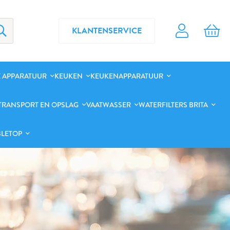
KLANTENSERVICE
 APPARATUUR
KEUKEN
KEUKENAPPARATUUR
TRANSPORT EN OPSLAG
VAATWASSER
WATERFILTERS BRITA
BLETOP