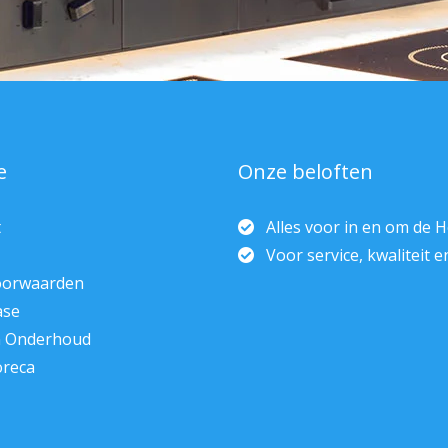
e
Onze beloften
t
Alles voor in en om de 
Voor service, kwaliteit 
oorwaarden
ase
n Onderhoud
oreca