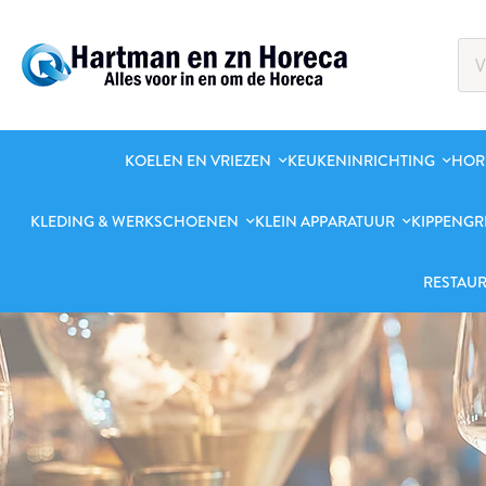
KOELEN EN VRIEZEN
KEUKENINRICHTING
HOR
KLEDING & WERKSCHOENEN
KLEIN APPARATUUR
KIPPENGR
RESTAUR