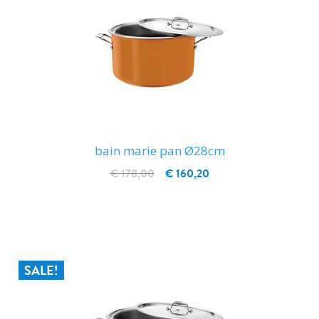
bain marie pan Ø28cm
€ 178,00
€ 160,20
IN WINKELWAGEN
SALE!