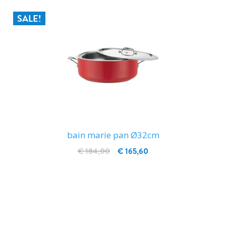
SALE!
bain marie pan Ø32cm
€ 184,00
€ 165,60
IN WINKELWAGEN