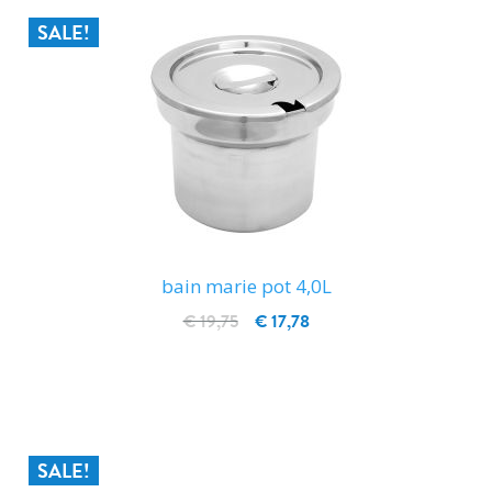
SALE!
bain marie pot 4,0L
€ 19,75
€ 17,78
IN WINKELWAGEN
SALE!