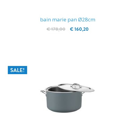
bain marie pan Ø28cm
€ 178,00
€ 160,20
IN WINKELWAGEN
SALE!