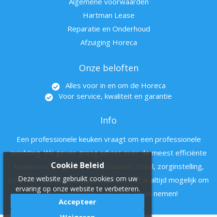
Algemene voorwaarden
Hartman Lease
Reparatie en Onderhoud
Afzuiging Horeca
Onze beloften
Alles voor in en om de Horeca
Voor service, kwaliteit en garantie
Info
Een professionele keuken vraagt om een professionele
inrichting. Wij geven graag advies over de meest efficiënte
Cookie Beleid
keukeninrichting voor uw restaurant, hotel, zorginstelling,
Deze website gebruikt cookies om uw
schoolkantine of bedrijfsrestaurant. Het is altijd mogelijk om
ervaring op onze website te verbeteren.
vrijblijvend contact met ons op te nemen!
Accepteer