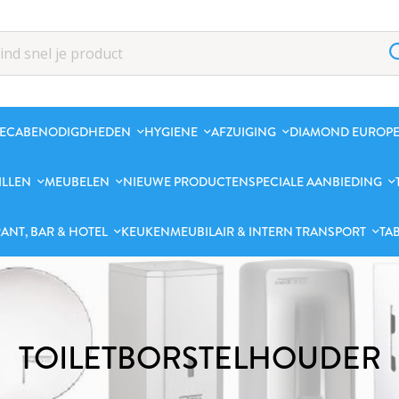
ECABENODIGDHEDEN
HYGIENE
AFZUIGING
DIAMOND EUROPE
ILLEN
MEUBELEN
NIEUWE PRODUCTEN
SPECIALE AANBIEDING
ANT, BAR & HOTEL
KEUKENMEUBILAIR & INTERN TRANSPORT
TA
TOILETBORSTELHOUDER