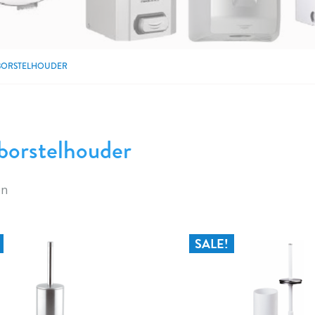
BORSTELHOUDER
tborstelhouder
en
SALE!