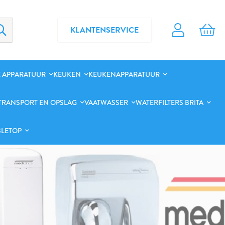
KLANTENSERVICE
 APPARATUUR
KEUKEN
KEUKENAPPARATUUR
TRANSPORT EN OPSLAG
VAATWASSER
WATERFILTERS BRITA
BLETOP