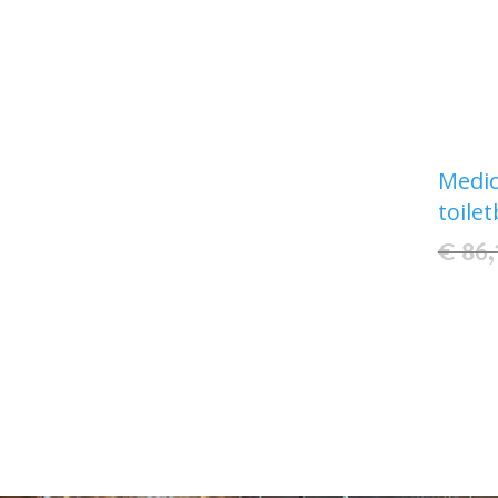
Medic
toile
€ 86,