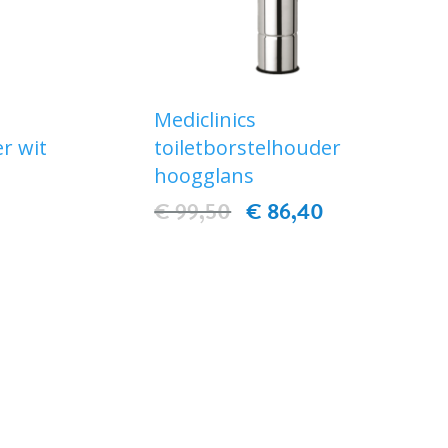
Mediclinics
r wit
toiletborstelhouder
hoogglans
€ 99,50
€ 86,40
EN
IN WINKELWAGEN