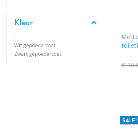
Kleur
Medic
-
toile
Wit gepoedercoat
Zwart gepoedercoat
€ 10
SALE!