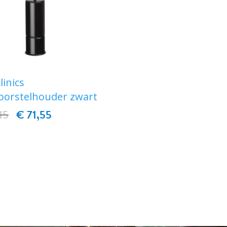
linics
tborstelhouder zwart
15
€ 71,55
IN WINKELWAGEN