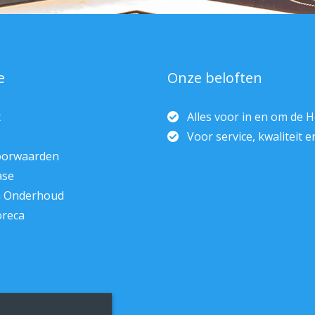
e
Onze beloften
t
Alles voor in en om de 
Voor service, kwaliteit 
oorwaarden
ase
n Onderhoud
oreca