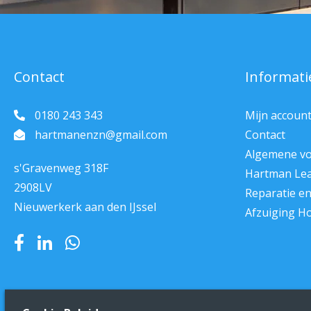
Contact
Informati
0180 243 343
Mijn accoun
hartmanenzn@gmail.com
Contact
Algemene v
s'Gravenweg 318F
Hartman Le
2908LV
Reparatie e
Nieuwerkerk aan den IJssel
Afzuiging H