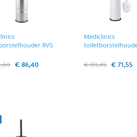
linics
Mediclinics
tborstelhouder RVS
toiletborstelhoude
4,60
€ 86,40
€ 83,45
€ 71,55
IN WINKELWAGEN
IN WINKELWAG