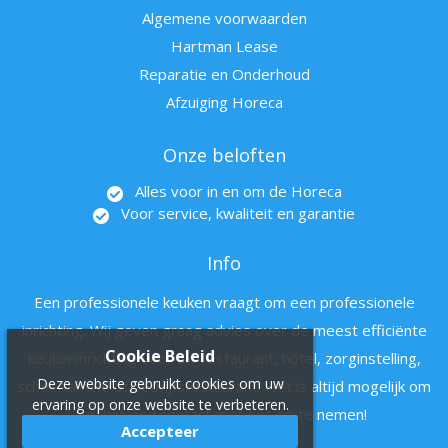
Algemene voorwaarden
Hartman Lease
Reparatie en Onderhoud
Afzuiging Horeca
Onze beloften
Alles voor in en om de Horeca
Voor service, kwaliteit en garantie
Info
Een professionele keuken vraagt om een professionele
inrichting. Wij geven graag advies over de meest efficiënte
Cookie Beleid
keukeninrichting voor uw restaurant, hotel, zorginstelling,
Deze website gebruikt cookies om uw
schoolkantine of bedrijfsrestaurant. Het is altijd mogelijk om
ervaring op onze website te verbeteren.
vrijblijvend contact met ons op te nemen!
Accepteer