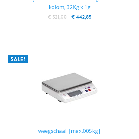
kolom, 32Kg x 1g
€ 521,00
€ 442,85
IN WINKELWAGEN
SALE!
weegschaal |max.005kg|