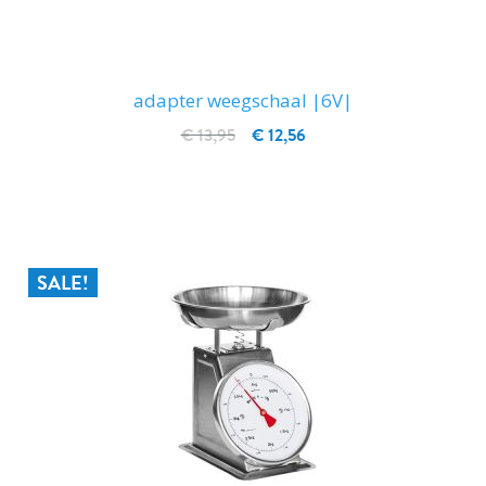
adapter weegschaal |6V|
€ 13,95
€ 12,56
IN WINKELWAGEN
SALE!