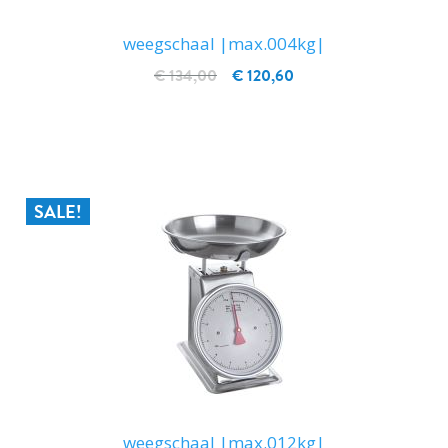
weegschaal |max.004kg|
€ 134,00
€ 120,60
IN WINKELWAGEN
SALE!
weegschaal |max.012kg|