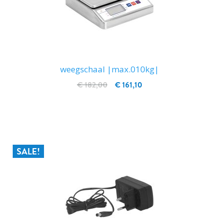
weegschaal |max.010kg|
€ 182,00
€ 161,10
IN WINKELWAGEN
SALE!