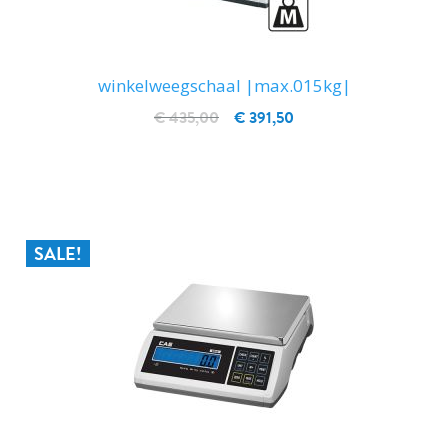
winkelweegschaal |max.015kg|
€ 435,00
€ 391,50
IN WINKELWAGEN
SALE!