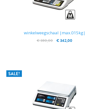
winkelweegschaal |max.015kg|
€ 380,00
€ 342,00
IN WINKELWAGEN
SALE!