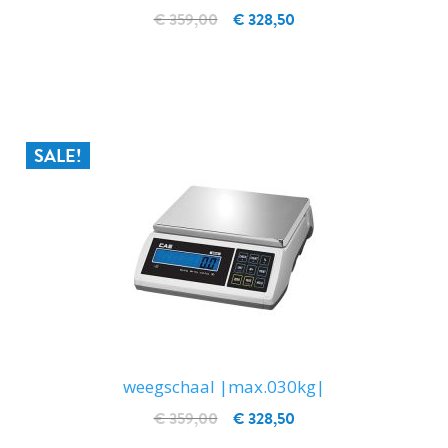
€ 359,00
€ 328,50
IN WINKELWAGEN
SALE!
weegschaal |max.030kg|
€ 359,00
€ 328,50