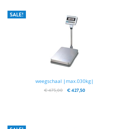
SALE!
weegschaal |max.030kg|
€ 475,00
€ 427,50
IN WINKELWAGEN