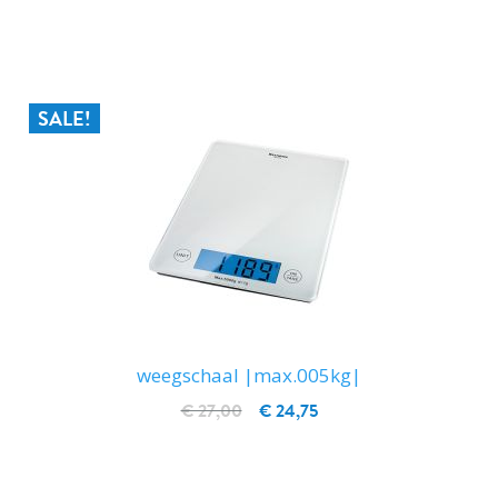
IN WINKELWAGEN
SALE!
weegschaal |max.005kg|
€ 27,00
€ 24,75
IN WINKELWAGEN