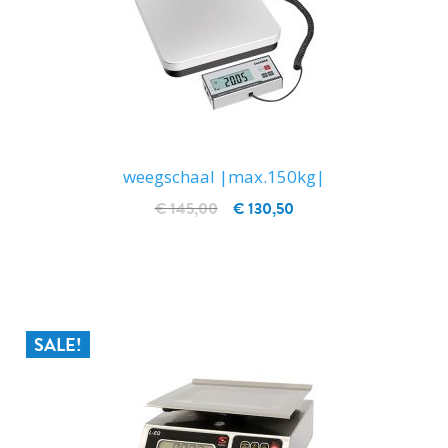
weegschaal |max.150kg|
€ 145,00
€ 130,50
IN WINKELWAGEN
SALE!