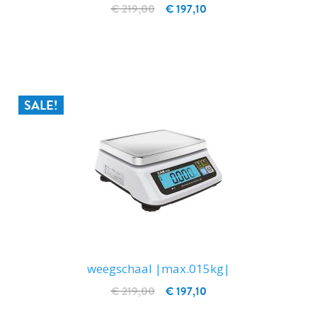
€ 219,00
€ 197,10
IN WINKELWAGEN
SALE!
weegschaal |max.015kg|
€ 219,00
€ 197,10