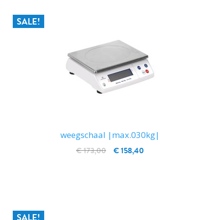
SALE!
weegschaal |max.030kg|
€ 173,00
€ 158,40
IN WINKELWAGEN
SALE!