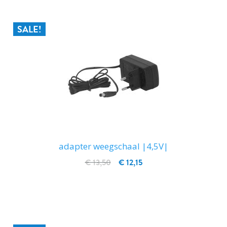
SALE!
adapter weegschaal |4,5V|
€ 13,50
€ 12,15
IN WINKELWAGEN