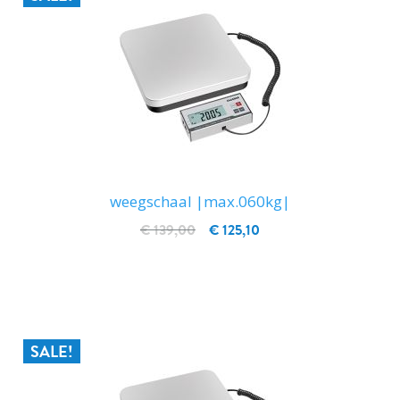
weegschaal |max.060kg|
€ 139,00
€ 125,10
IN WINKELWAGEN
SALE!