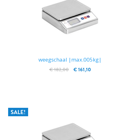
weegschaal |max.005kg|
€ 182,00
€ 161,10
IN WINKELWAGEN
SALE!