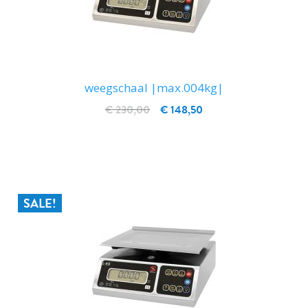
weegschaal |max.004kg|
€ 230,00
€ 148,50
IN WINKELWAGEN
SALE!