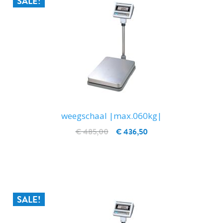
SALE!
weegschaal |max.060kg|
€ 485,00
€ 436,50
IN WINKELWAGEN
SALE!