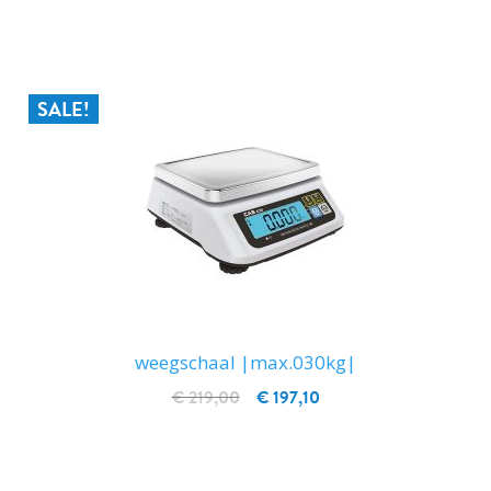
IN WINKELWAGEN
SALE!
weegschaal |max.030kg|
€ 219,00
€ 197,10
IN WINKELWAGEN