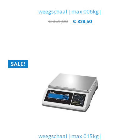
weegschaal |max.006kg|
€ 359,00
€ 328,50
IN WINKELWAGEN
SALE!
weegschaal |max.015kg|