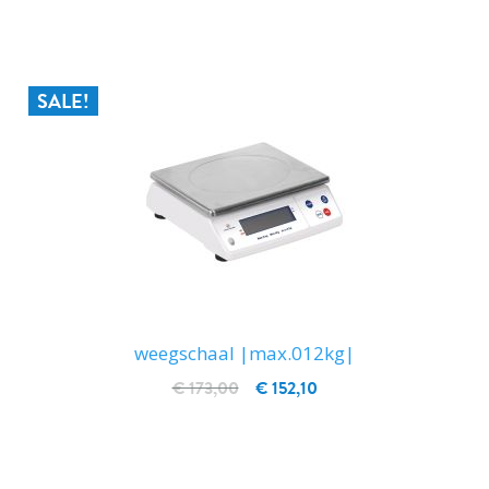
IN WINKELWAGEN
SALE!
weegschaal |max.012kg|
€ 173,00
€ 152,10
IN WINKELWAGEN