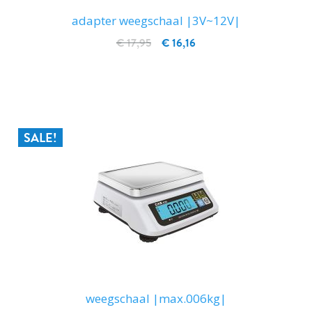
adapter weegschaal |3V~12V|
€ 17,95
€ 16,16
IN WINKELWAGEN
SALE!
weegschaal |max.006kg|