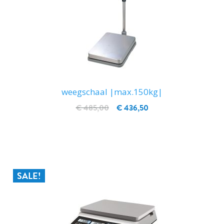
weegschaal |max.150kg|
€ 485,00
€ 436,50
IN WINKELWAGEN
SALE!