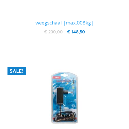
weegschaal |max.008kg|
€ 230,00
€ 148,50
IN WINKELWAGEN
SALE!