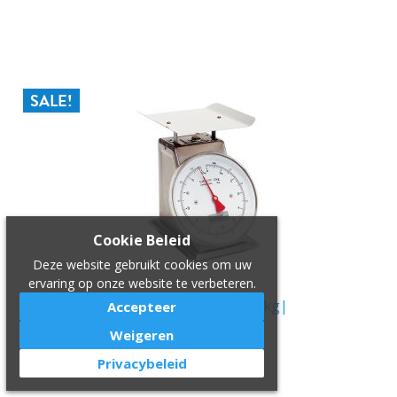
IN WINKELWAGEN
SALE!
Cookie Beleid
Deze website gebruikt cookies om uw
ervaring op onze website te verbeteren.
weegschaal |max.004kg|
Accepteer
€ 125,00
€ 113,40
Weigeren
Privacybeleid
IN WINKELWAGEN