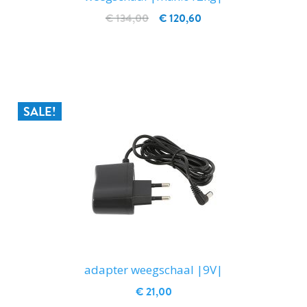
€ 134,00
€ 120,60
IN WINKELWAGEN
SALE!
adapter weegschaal |9V|
€ 21,00