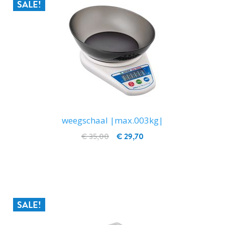
SALE!
weegschaal |max.003kg|
€ 35,00
€ 29,70
IN WINKELWAGEN
SALE!