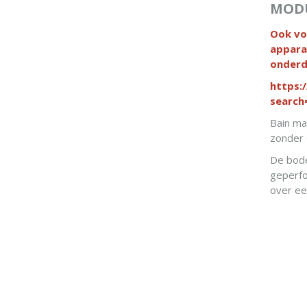
MOD
Ook vo
appara
onderd
https:
searc
Bain ma
zonder 
De bode
geperfo
over e