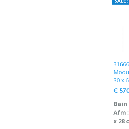
SALE!
31666
Modul
30 x 
€ 57
Bain
Afm :
x 28 