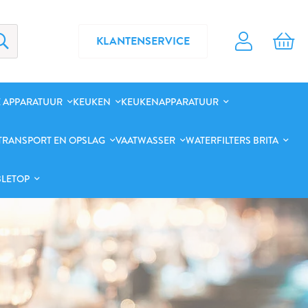
KLANTENSERVICE
 APPARATUUR
KEUKEN
KEUKENAPPARATUUR
TRANSPORT EN OPSLAG
VAATWASSER
WATERFILTERS BRITA
BLETOP