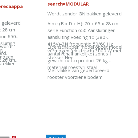
search=MODULAR
recaapparatuur.nl/search/?
Wordt zonder GN bakken geleverd.
 geleverd.
Afm : (B x D x H): 70 x 65 x 28 cm
 x 28 cm
serie Function 650 Aansluitingen
tion 650
aansluiting voeding 1x (380-
sluiting
415V)-3N frequentie 50/60 Hz
 wordt
Eigenschappen model opzet model
1N
vermogen (elektrisch) 3000 W met
rd.
aantal (onafhankelijke) zones 1
rmogen
stekker Nee
 x 28 cm
gewicht netto product 26 kg
stekker
materiaal roestvrijstaal
Met vlakke van geperforeerd
EN
rooster voorziene bodem
x (220-
IN WINKELWAGEN
) 1500 W