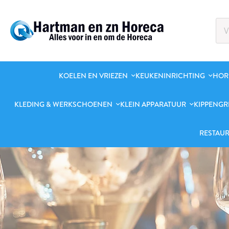
KOELEN EN VRIEZEN
KEUKENINRICHTING
HOR
KLEDING & WERKSCHOENEN
KLEIN APPARATUUR
KIPPENGR
RESTAUR