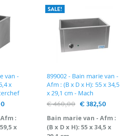
SALE!
e van -
899002 - Bain marie van -
5,4 x
Afm : (B x D x H): 55 x 34,5
terchef
x 29,1 cm - Mach
00
€ 460,00
€ 382,50
 Afm :
Bain marie van - Afm :
 59,5 x
(B x D x H): 55 x 34,5 x