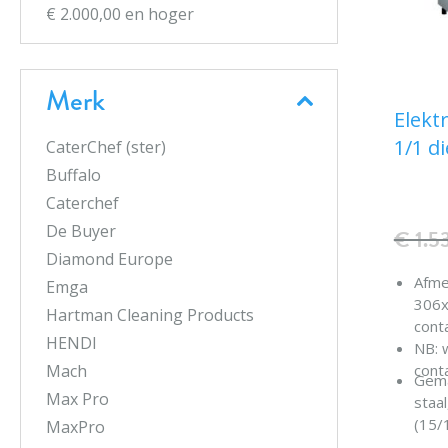
€ 2.000,00
en hoger
Merk
Elekt
1/1 d
CaterChef (ster)
Buffalo
Caterchef
De Buyer
€ 1.5
Diamond Europe
Afme
Emga
306
Hartman Cleaning Products
cont
HENDI
NB: 
conta
Mach
Gema
Max Pro
staa
(15/
MaxPro
IPX4