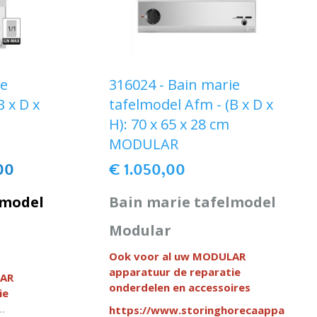
ie
316024 - Bain marie
B x D x
tafelmodel Afm - (B x D x
H): 70 x 65 x 28 cm
MODULAR
00
€ 1.050,00
lmodel
Bain marie tafelmodel
M
odular
Ook voor al uw MODULAR
apparatuur de reparatie
LAR
onderdelen en accessoires
ie
https://www.storinghorecaapparatuur