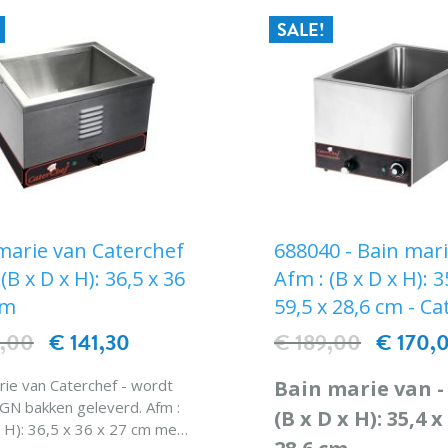
SALE!
marie van Caterchef
688040 - Bain mari
(B x D x H): 36,5 x 36
Afm : (B x D x H): 3
cm
59,5 x 28,6 cm - Ca
5,00
€ 141,30
€ 189,00
€ 170,
rie van Caterchef - wordt
Bain marie van -
GN bakken geleverd. Afm :
(B x D x H): 35,4 x
x H): 36,5 x 36 x 27 cm merk