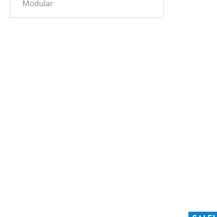
Modular
Kuip
AISI 
Afvo
Elek
midd
verw
304 r
onder
scha
tot 
Appa
over
huid