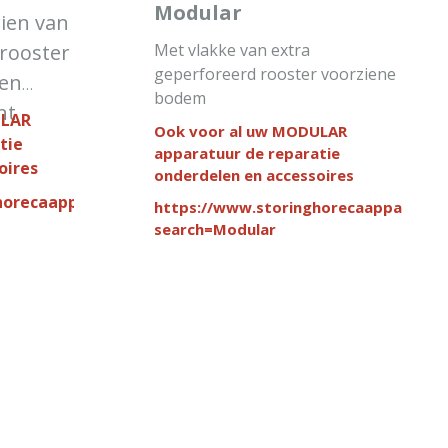
Modular
ien van
rooster
Met vlakke van extra
geperforeerd rooster voorziene
een
bodem
nt
ULAR
Ook voor al uw MODULAR
tie
apparatuur de reparatie
oires
onderdelen en accessoires
orecaapparatuur.nl/search/?
https://www.storinghorecaapparatuur
search=Modular
EN
IN WINKELWAGEN