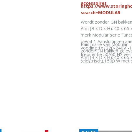
accessoires
, met afgeronde hoeken, in
https://www.storingho
IN WINKELWAGEN
304 roestvrij staal.
search=MODULAR
erkraan.
Wordt zonder GN bakken
trische verwarming door
Afm (B x D x H): 40 x 65
el van gepantserde
merk Modular serie Func
armingselementen in AISI
bevat 1 Aansluitingen aan
Bain marie van Modular -
oestvrij staal, geplaatst
voeding 1x (220-240V)-
zonder GN bakken geleve
 de kuip. Aan/uit-
frequentie 50/60 Hz ve
Afm (B x D x H): 40 x 65
kelaar, regelbaar van 30°C
(elektrisch) 1500 W met 
merk Modular
90°C.
Nee
serie Function 650
raten gebouwd in
IN WINKELWAG
bevat 1
eenstemming met de
Aansluitingen
ige normen (CE).
aansluiting voeding 1
240V)-1N
frequentie 50/60 Hz
vermogen (elektrisch
met stekker Nee