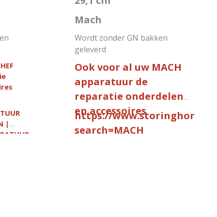
29,1 cm
Mach
ken
Wordt zonder GN bakken
geleverd
CHEF
Ook voor al uw MACH
ie
apparatuur de
ires
reparatie onderdelen
en accessoires
ATUUR
https://www.storinghorecaa
N |
search=MACH
ARATUUR
EN
IN WINKELWAGEN