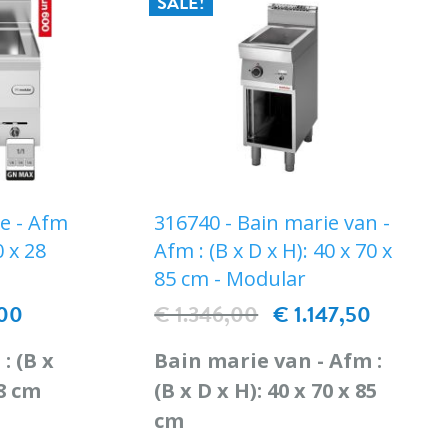
SALE!
ie - Afm
316740 - Bain marie van -
0 x 28
Afm : (B x D x H): 40 x 70 x
85 cm - Modular
,00
€ 1.346,00
€ 1.147,50
: (B x
Bain marie van - Afm :
28 cm
(B x D x H): 40 x 70 x 85
cm