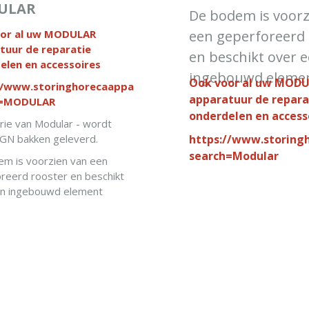
ULAR
De bodem is voorz
or al uw MODULAR
een geperforeerd 
tuur de reparatie
en beschikt over 
elen en accessoires
ingebouwd eleme
Ook voor al uw MOD
//www.storinghorecaapparatuur.nl/search/?
apparatuur de repara
h=MODULAR
onderdelen en access
rie van Modular - wordt
GN bakken geleverd.
https://www.storingh
search=Modular
m is voorzien van een
reerd rooster en beschikt
en ingebouwd element
IN WINKELWAG
IN WINKELWAGEN