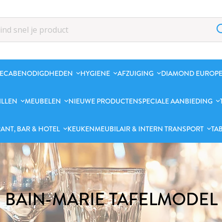
ECABENODIGDHEDEN
HYGIENE
AFZUIGING
DIAMOND EUROPE
ILLEN
MEUBELEN
NIEUWE PRODUCTEN
SPECIALE AANBIEDING
ANT, BAR & HOTEL
KEUKENMEUBILAIR & INTERN TRANSPORT
TA
BAIN-MARIE TAFELMODEL