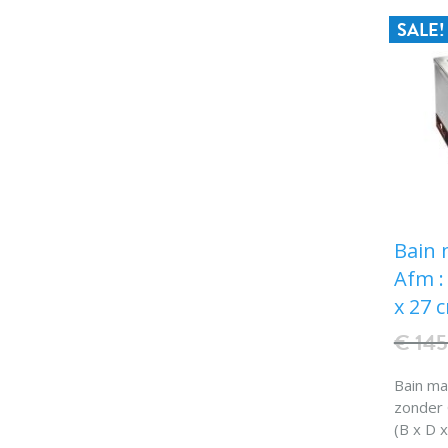
SALE!
Bain 
Afm : 
x 27 
€ 14
Bain ma
zonder 
(B x D 