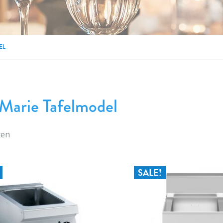
EL
Marie Tafelmodel
ten
SALE!