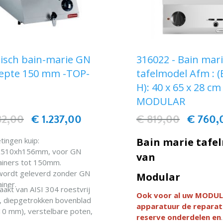
risch bain-marie GN
316022 - Bain mar
iepte 150 mm -TOP-
tafelmodel Afm : (
H): 40 x 65 x 28 cm
MODULAR
32,00
€ 1.237,00
€ 819,00
€ 760,
tingen kuip:
Bain marie tafe
x510xh156mm, voor GN
van
ainers tot 150mm.
wordt geleverd zonder GN
Modular
iner.
akt van AISI 304 roestvrij
Ook voor al uw MODU
l, diepgetrokken bovenblad
apparatuur de reparat
10 mm), verstelbare poten,
reserve onderdelen en
 waterdichtheid.