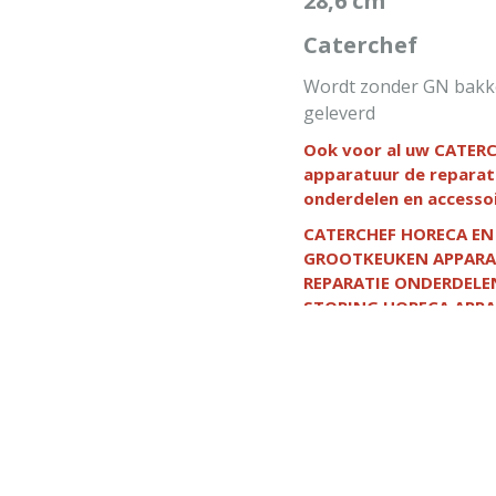
28,6 cm
ef (ster) Aansluitingen
 voeding 1x (220-
IN WINKELWAGEN
Caterchef
requentie 50/60 Hz
lektrisch) 2000 W met
Wordt zonder GN bak
stekker Ja
geleverd
Ook voor al uw CATER
apparatuur de reparat
onderdelen en accesso
CATERCHEF HORECA EN
GROOTKEUKEN APPAR
REPARATIE ONDERDELE
STORING HORECA APP
IN WINKELWAG