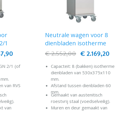
oor
Neutrale wagen voor 8
2/1
dienbladen isotherme
47,90
€ 2.552,00
€ 2.169,20
GN 2/1 (of
Capacteit: 8 (bakken) isotherme
dienbladen van 530x375x110
0 mm.
mm.
en van RVS
Afstand tussen dienbladen 60
mm.
isch
Gemaakt van austenitisch
veilig).
roestvrij staal (voedselveilig).
kt van
Muren en deur gemaakt van
e wanden
dubbel-geïnjecteerde wanden
chtheid
(polyurethaan hoge dichtheid
EN
IN WINKELWAGEN
CFK-vrij).