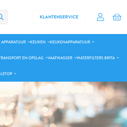
KLANTENSERVICE
 APPARATUUR
KEUKEN
KEUKENAPPARATUUR
TRANSPORT EN OPSLAG
VAATWASSER
WATERFILTERS BRITA
BLETOP