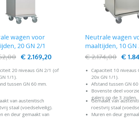
ale wagen voor
Neutrale wagen v
ijden, 20 GN 2/1
maaltijden, 10 GN 
52,00
€ 2.169,20
€ 2.174,00
€ 1.8
citeit 20 niveaus GN 2/1 (of
Capaciteit 10 niveaus 
GN 1/1).
20x GN 1/1).
and tussen GN 60 mm.
Afstand tussen GN 6
Bovenste deel voorzi
galerij op de 3 zijden.
akt van austenitisch
Gemaakt van austenit
vrij staal (voedselveilig).
roestvrij staal (voedsel
n en deur gemaakt van
Muren en deur gemaa
el-geïnjecteerde wanden
dubbel-geïnjecteerd
yurethaan hoge dichtheid
(polyurethaan hoge di
IN WINKELWAGEN
IN WINKELWAG
rij).
CFK-vrij).