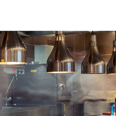
°, met
Opening deur tot 120°, met
g voorzien
verticale vergrendeling voorzien
gemakkelijk
van een sleutelcode, gemakkelijk
vervangbaar zonder
gereedschap.
 op
Scharnieren met stop op
chanisme
100°,
zelfsluitend mechanisme
om warmteverlies te
voorkomen.
Zeer sterke
hangrepen aan de
 aan de
zijkant voor eenvoudige gebruik.
 gebruik.
Uitgerust met 4 roestvrijstalen
rijstalen
rvan 2
wielen Ø 160 mm, waarvan 2
n
met rem, draaibaar en
geluidsdempend.
tbumper
Rondomlopende stootbumper
n, zeer
met versterkte hoeken, zeer
kerend.
bestendig en niet-markerend.