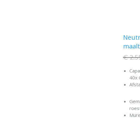
Neutr
maalt
€ 2.5
Capa
40x 
Afst
Gema
roest
Mure
dubb
(pol
CFK-v