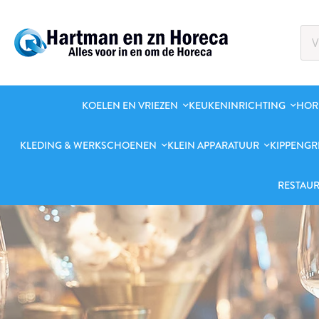
KOELEN EN VRIEZEN
KEUKENINRICHTING
HOR
KLEDING & WERKSCHOENEN
KLEIN APPARATUUR
KIPPENGR
RESTAUR