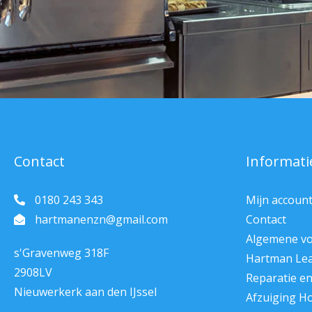
Contact
Informati
0180 243 343
Mijn accoun
hartmanenzn@gmail.com
Contact
Algemene v
s'Gravenweg 318F
Hartman Le
2908LV
Reparatie e
Nieuwerkerk aan den IJssel
Afzuiging H