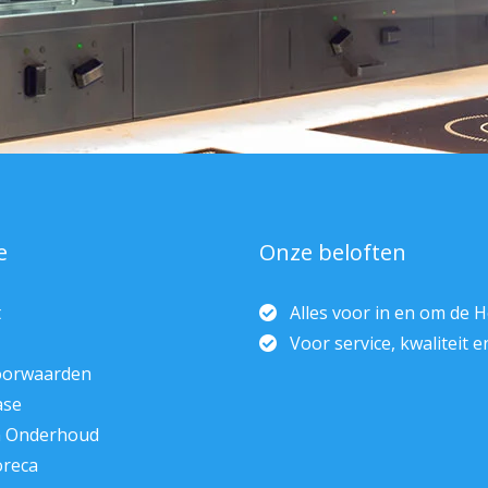
e
Onze beloften
t
Alles voor in en om de 
Voor service, kwaliteit 
oorwaarden
ase
n Onderhoud
oreca