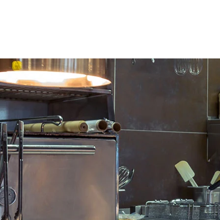
Open
vert
van 
verv
gere
Scha
100°
om w
voor
Zeer
zijka
Uitg
wiel
met 
gelu
Rond
met 
best