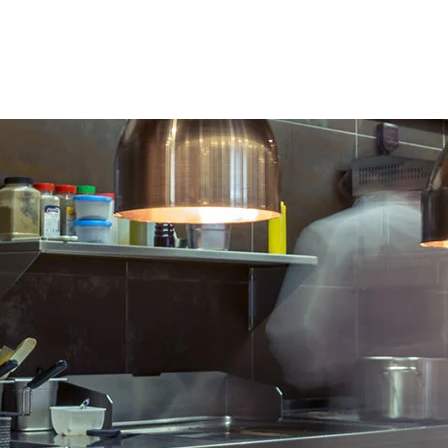
ing deur tot 120°, met
Opening deur tot 120
icale vergrendeling voorzien
verticale vergrendelin
een sleutelcode, gemakkelijk
van een sleutelcode, 
angbaar zonder
vervangbaar zonder
edschap.
gereedschap.
rnieren met stop op
Scharnieren met stop
,
zelfsluitend mechanisme
100°,
zelfsluitend me
armteverlies te
om warmteverlies te
komen.
voorkomen.
 sterke
Zeer sterke
hangrepen aan de
hangrepen
nt voor eenvoudige gebruik.
zijkant voor eenvoudige
erust met 4 roestvrijstalen
Uitgerust met 4
roestv
en Ø 160 mm, waarvan 2
wielen Ø 160 mm, waa
rem, draaibaar en
met rem, draaibaar e
idsdempend.
geluiddempend.
omlopende stootbumper
Rondomlopende stoo
versterkte hoeken, zeer
met versterkte hoeke
endig en niet-markerend.
bestendig en niet-mar