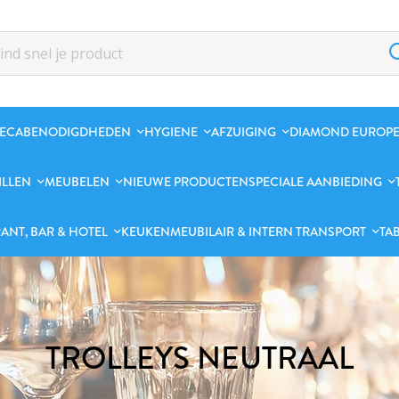
ECABENODIGDHEDEN
HYGIENE
AFZUIGING
DIAMOND EUROPE
ILLEN
MEUBELEN
NIEUWE PRODUCTEN
SPECIALE AANBIEDING
ANT, BAR & HOTEL
KEUKENMEUBILAIR & INTERN TRANSPORT
TA
TROLLEYS NEUTRAAL