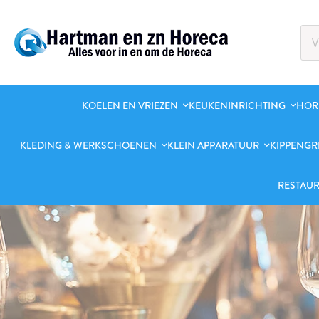
KOELEN EN VRIEZEN
KEUKENINRICHTING
HOR
KLEDING & WERKSCHOENEN
KLEIN APPARATUUR
KIPPENGR
RESTAUR