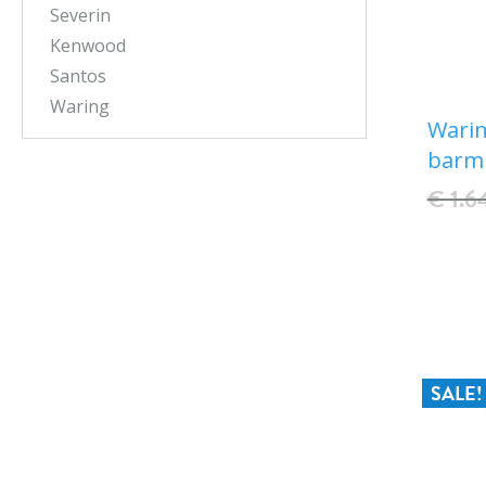
Severin
Kenwood
Santos
Waring
Wari
barmi
€ 1.6
SALE!