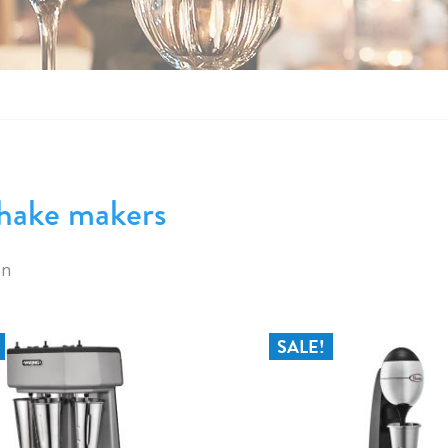
hake makers
en
SALE!