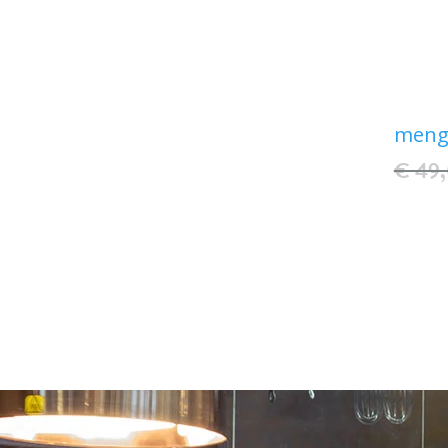
meng
€ 49