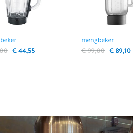
beker
mengbeker
,00
€ 44,55
€ 99,00
€ 89,10
IN WINKELWAGEN
IN WINKELWAG