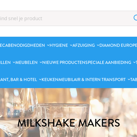
ECABENODIGDHEDEN
HYGIENE
AFZUIGING
DIAMOND EUROPE
ILLEN
MEUBELEN
NIEUWE PRODUCTEN
SPECIALE AANBIEDING
ANT, BAR & HOTEL
KEUKENMEUBILAIR & INTERN TRANSPORT
TA
MILKSHAKE MAKERS