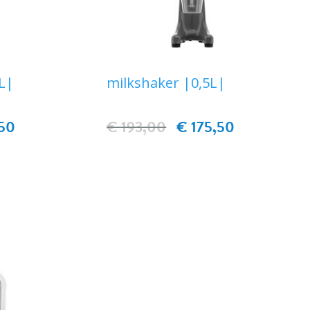
L|
milkshaker |0,5L|
50
€ 193,00
€ 175,50
EN
IN WINKELWAGEN