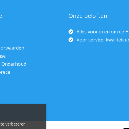
e
Onze beloften
t
Alles voor in en om de 
Voor service, kwaliteit 
oorwaarden
ase
n Onderhoud
oreca
te verbeteren.