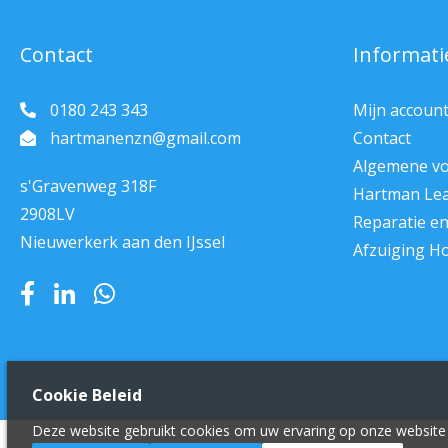
Contact
Informati
0180 243 343
Mijn accoun
hartmanenzn@gmail.com
Contact
Algemene v
s'Gravenweg 318F
Hartman Le
2908LV
Reparatie e
Nieuwerkerk aan den IJssel
Afzuiging H
Cookie Beleid
Deze website gebruikt cookies om uw ervaring op onze website 