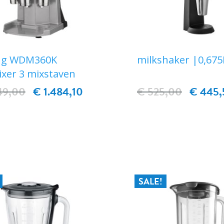
ng WDM360K
milkshaker |0,675
xer 3 mixstaven
49,00
€ 1.484,10
€ 525,00
€ 445,
IN WINKELWAGEN
IN WINKELWAG
SALE!