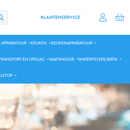
KLANTENSERVICE
 APPARATUUR
KEUKEN
KEUKENAPPARATUUR
TRANSPORT EN OPSLAG
VAATWASSER
WATERFILTERS BRITA
BLETOP