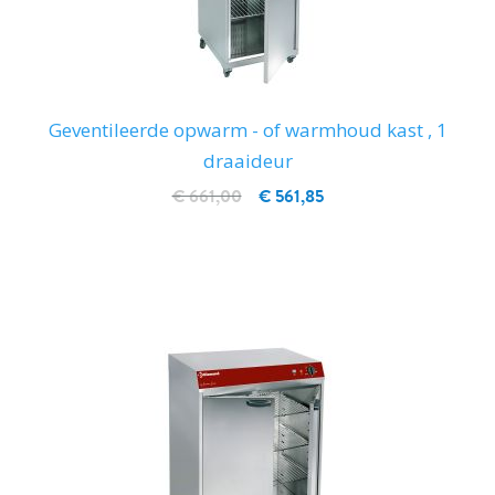
Geventileerde opwarm - of warmhoud kast , 1
draaideur
€ 661,00
€ 561,85
IN WINKELWAGEN