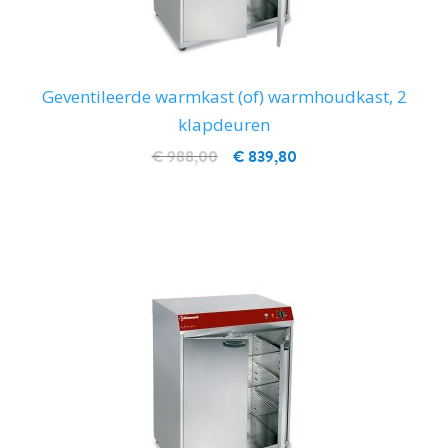
Geventileerde warmkast (of) warmhoudkast, 2
klapdeuren
€ 988,00
€ 839,80
IN WINKELWAGEN