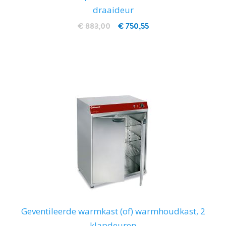
draaideur
€ 883,00
€ 750,55
IN WINKELWAGEN
Geventileerde warmkast (of) warmhoudkast, 2
klapdeuren