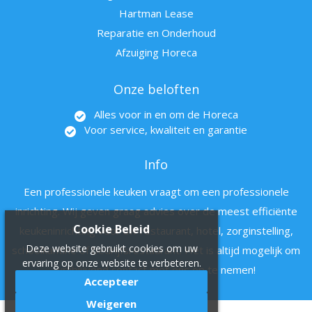
Hartman Lease
Reparatie en Onderhoud
Afzuiging Horeca
Onze beloften
Alles voor in en om de Horeca
Voor service, kwaliteit en garantie
Info
Een professionele keuken vraagt om een professionele
inrichting. Wij geven graag advies over de meest efficiënte
Cookie Beleid
keukeninrichting voor uw restaurant, hotel, zorginstelling,
Deze website gebruikt cookies om uw
schoolkantine of bedrijfsrestaurant. Het is altijd mogelijk om
ervaring op onze website te verbeteren.
vrijblijvend contact met ons op te nemen!
Accepteer
Weigeren