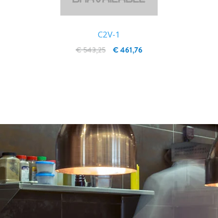
C2V-1
€ 543,25
€ 461,76
IN WINKELWAGEN