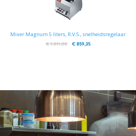
Mixer Magnum 5 liters, R.V.S., snelheidsregelaar
€ 1.011,00
€ 859,35
IN WINKELWAGEN