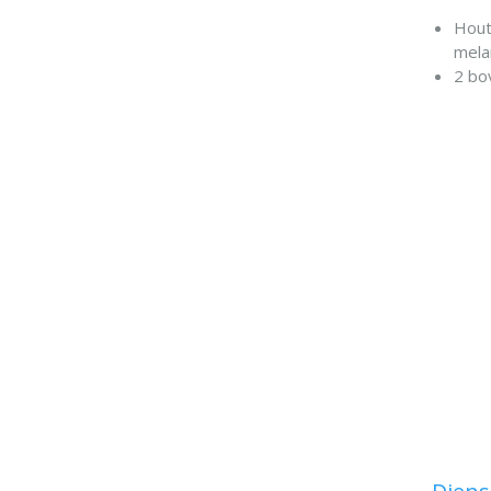
Hout
mela
2 bo
2 la
best
1 op
1 lin
Rond