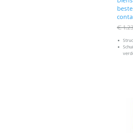
Diens
beste
conta
€ 1.2
Stru
Schu
verd
Rand
rubb
Gemo
50m
Een 
Een l
Bove
Max.
480