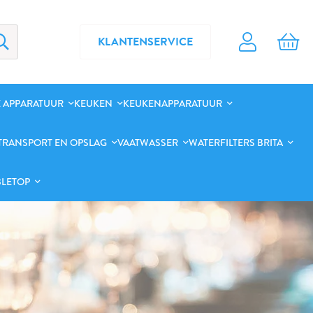
KLANTENSERVICE
 APPARATUUR
KEUKEN
KEUKENAPPARATUUR
TRANSPORT EN OPSLAG
VAATWASSER
WATERFILTERS BRITA
BLETOP