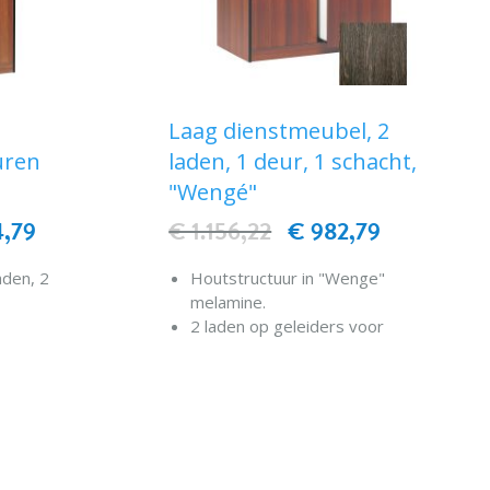
Laag dienstmeubel, 2
uren
laden, 1 deur, 1 schacht,
"Wengé"
4,79
€ 1.156,22
€ 982,79
aden, 2
Houtstructuur in "Wenge"
melamine.
2 laden op geleiders voor
bestek met verdelers.
EN
1 opbergkast.
IN WINKELWAGEN
1 linnenschacht.
Rondom rubberen bescherming.