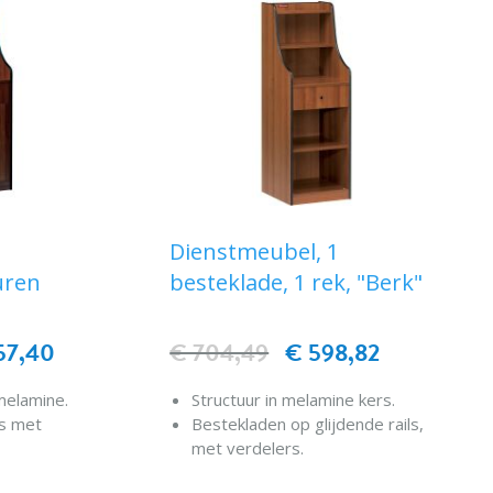
Dienstmeubel, 1
uren
besteklade, 1 rek, "Berk"
57,40
€ 704,49
€ 598,82
melamine.
Structuur in melamine kers.
es met
Bestekladen op glijdende rails,
met verdelers.
oor
Randen worden beschermd