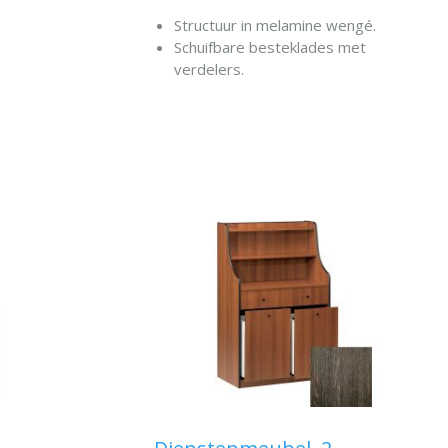
Structuur in melamine wengé.
Schuifbare besteklades met
verdelers.
EN
Randen beschermd door
rubberen bumpers.
IN WINKELWAGEN
Gemonteerd op wielen, diam. 50
mm.
Een besteklade.
Een lade container.
Bovenkant met twee planken.
Max. afmetingen
480x480xh1450 mm.