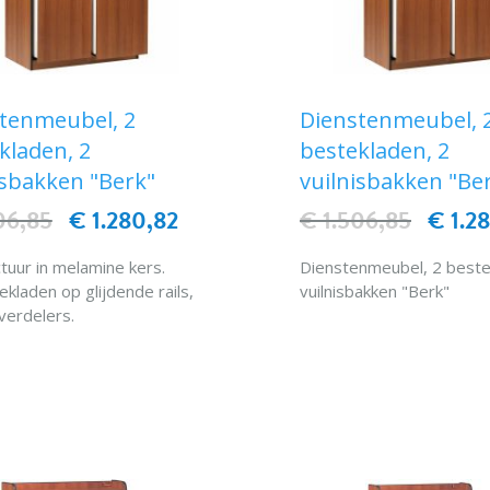
tenmeubel, 2
Dienstenmeubel, 
kladen, 2
bestekladen, 2
isbakken "Berk"
vuilnisbakken "Be
06,85
€ 1.280,82
€ 1.506,85
€ 1.2
ctuur in melamine kers.
Dienstenmeubel, 2 beste
kladen op glijdende rails,
vuilnisbakken "Berk"
verdelers.
en worden door
IN WINKELWAG
erbumperstroken
IN WINKELWAGEN
hermd.
eltjes, diam. 5 cm.
 bestekladen.
 kasten met middenplank.
 afmetingen 94x48x98h cm.