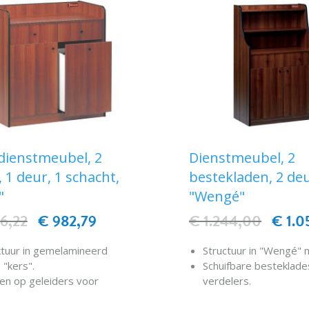
 afmetingen 94x48x98h cm.
dienstmeubel, 2
Dienstmeubel, 2
, 1 deur, 1 schacht,
bestekladen, 2 de
"
"Wengé"
56,22
€ 982,79
€ 1.244,00
€ 1.0
ktuur in gemelamineerd
Structuur in "Wengé" 
 "kers".
Schuifbare besteklad
den op geleiders voor
verdelers.
ek met onderverdelingen.
Randen beschermd d