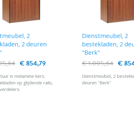
tmeubel, 2
Dienstmeubel, 2
kladen, 2 deuren
bestekladen, 2 de
"
"Berk"
05,64
€ 854,79
€ 1.005,64
€ 85
ctuur in melamine kers.
Dienstmeubel, 2 bestekl
kladen op glijdende rails,
deuren "Berk"
verdelers.
en worden door
IN WINKELWAG
erbumperstroken
IN WINKELWAGEN
hermd.
eltjes, diam. 5 cm.
 bestekladen.
 kasten met middenplank.