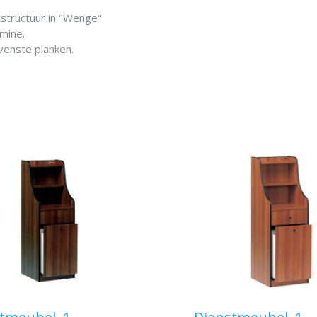
structuur in "Wenge"
mine.
venste planken.
IN WINKELWAG
den op geleiders voor
ek met verdelers.
IN WINKELWAGEN
bergkast.
nenschacht.
om rubberen bescherming.