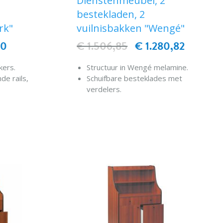
Dienstenmeubel, 2
bestekladen, 2
rk"
vuilnisbakken "Wengé"
40
€ 1.506,85
€ 1.280,82
kers.
Structuur in Wengé melamine.
de rails,
Schuifbare besteklades met
verdelers.
hermd
Randen beschermd door
rubberen bumpers.
EN
IN WINKELWAGEN
 mm.
Gemonteerd op wieltjes, diam. 5
cm.
Twee besteklades.
lanken.
Twee kasten met plank in het
midden.
Maximale afmetingen
94x48x98h cm.