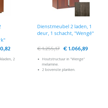
2
Dienstmeubel 2 laden, 1
deur, 1 schacht, "Wengé"
rk"
80,82
€ 1.255,17
€ 1.066,89
kladen, 2
Houtstructuur in "Wenge"
melamine.
2 bovenste planken.
2 laden op geleiders voor
EN
bestek met verdelers.
IN WINKELWAGEN
1 opbergkast.
1 linnenschacht.
Rondom rubberen bescherming.