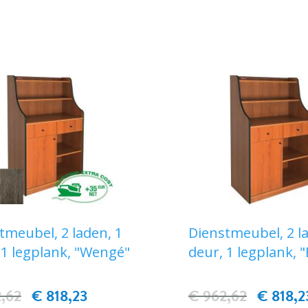
bergkast.
rubberen bumpers.
IN WINKELWAGEN
IN WINKELWAG
nenschacht.
Gemonteerd op wieltj
eren bescherming.
5cm.
Twee besteklades.
Twee kasten met plank
midden.
Maximale afmetingen
94x48x98h cm.
tmeubel, 2 laden, 1
Dienstmeubel, 2 l
 1 legplank, "Wengé"
deur, 1 legplank, 
,62
€ 818,23
€ 962,62
€ 818,2