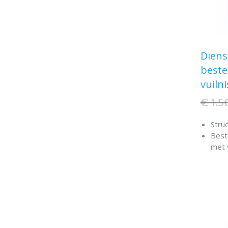
Diens
beste
vuiln
€ 1.5
Stru
Beste
met 
Rand
rubb
besc
Op wi
Twee
Twee
Max.