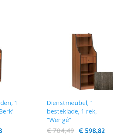
door rubberstroken.
EN
IN WINKELWAGEN
es, diam.
Op wieltjes, diam. 50 mm.
Één besteklade. Één
containerlade
 in het
Bovenkant met twee planken.
Max. afmetingen
480x480xh1450 mm.
aden, 1
Dienstmeubel, 1
"Berk"
besteklade, 1 rek,
"Wengé"
3
€ 704,49
€ 598,82