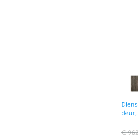
1 op
1 lin
Rubb
Diens
deur,
€ 962