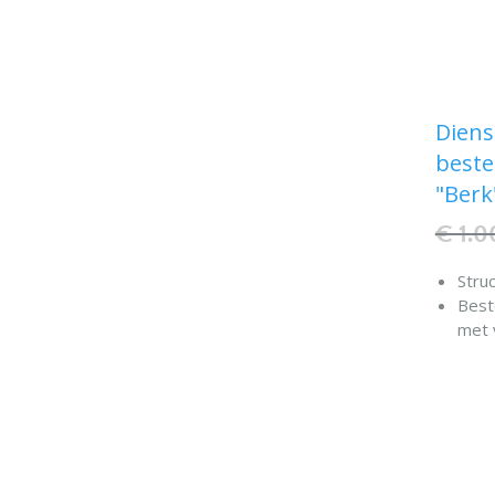
Diens
beste
"Berk
€ 1.0
Stru
Beste
met 
Rand
rubb
besc
Op wi
Twee
Twee