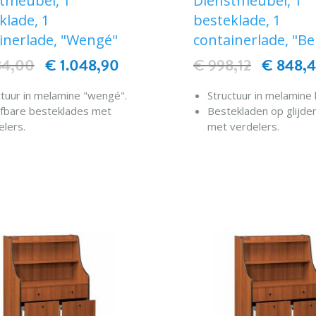
tmeubel, 1
Dienstmeubel, 1
klade, 1
besteklade, 1
inerlade, "Wengé"
containerlade, "Be
34,00
€ 1.048,90
€ 998,12
€ 848,
ctuur in melamine "wengé".
Structuur in melamine 
ifbare besteklades met
Bestekladen op glijden
elers.
met verdelers.
en beschermd door
Randen worden besc
eren bumpers.
door rubberstroken.
IN WINKELWAGEN
IN WINKELWAG
nteerd op wielen, diam.
Op wieltjes, diam. 50
m.
Één besteklade. Één
besteklade.
containerlade
ade container.
Bovenkant met twee p
nkant met twee planken.
Max. afmetingen
 afmetingen
480x480xh1450 mm.
x480xh1450 mm.