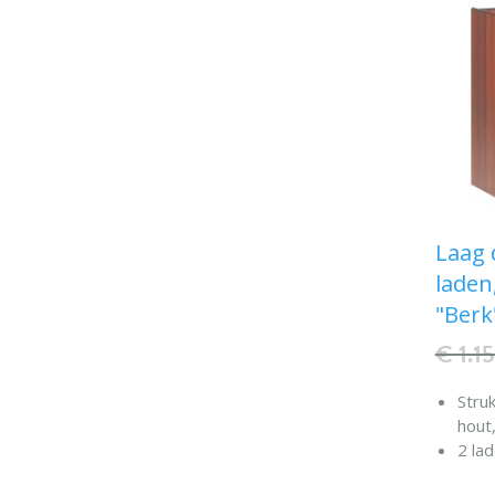
Max.
Laag 
laden
"Berk
€ 1.1
Stru
hout,
2 la
best