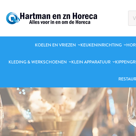
KOELEN EN VRIEZEN
KEUKENINRICHTING
HOR
KLEDING & WERKSCHOENEN
KLEIN APPARATUUR
KIPPENGR
RESTAUR