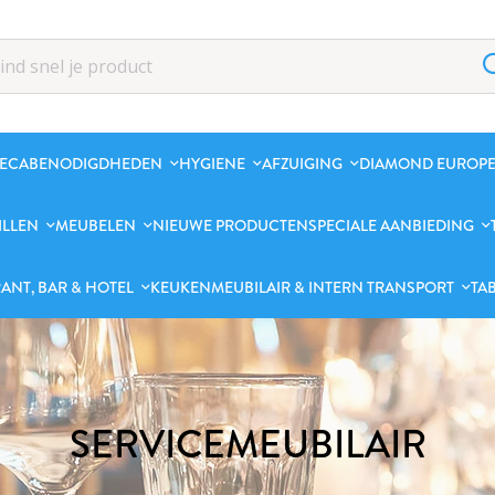
ECABENODIGDHEDEN
HYGIENE
AFZUIGING
DIAMOND EUROPE
ILLEN
MEUBELEN
NIEUWE PRODUCTEN
SPECIALE AANBIEDING
ANT, BAR & HOTEL
KEUKENMEUBILAIR & INTERN TRANSPORT
TA
SERVICEMEUBILAIR