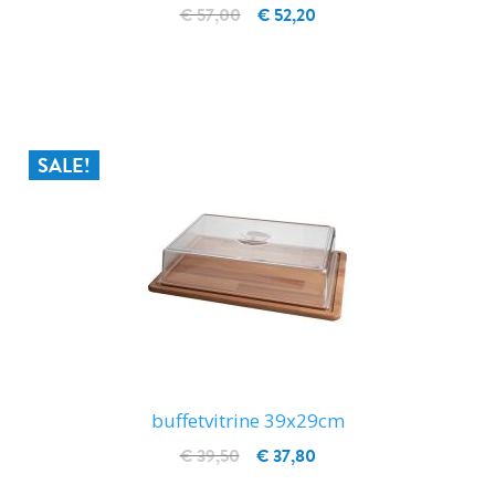
€ 57,00
€ 52,20
IN WINKELWAGEN
SALE!
buffetvitrine 39x29cm
€ 39,50
€ 37,80