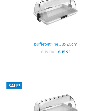
buffetvitrine 38x26cm
€ 19,00
€ 15,93
IN WINKELWAGEN
SALE!