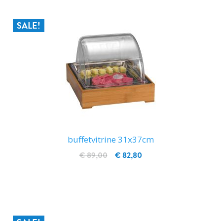
SALE!
buffetvitrine 31x37cm
€ 89,00
€ 82,80
IN WINKELWAGEN