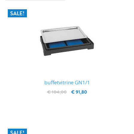
SALE!
buffetvitrine GN1/1
€ 104,00
€ 91,80
IN WINKELWAGEN
SALE!