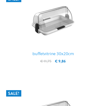
buffetvitrine 30x20cm
€ 11,75
€ 9,86
IN WINKELWAGEN
SALE!