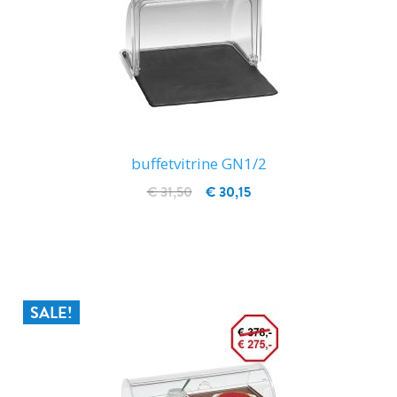
buffetvitrine GN1/2
€ 31,50
€ 30,15
IN WINKELWAGEN
SALE!