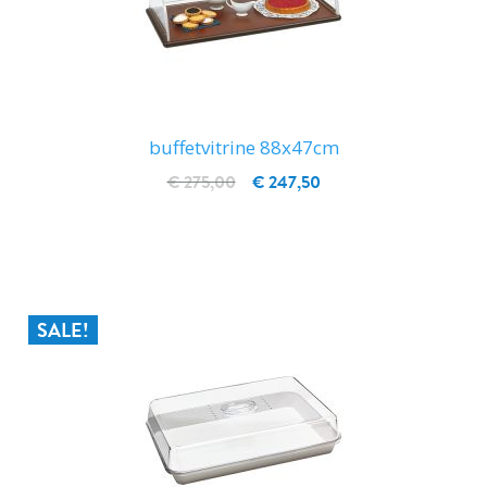
buffetvitrine 88x47cm
€ 275,00
€ 247,50
IN WINKELWAGEN
SALE!