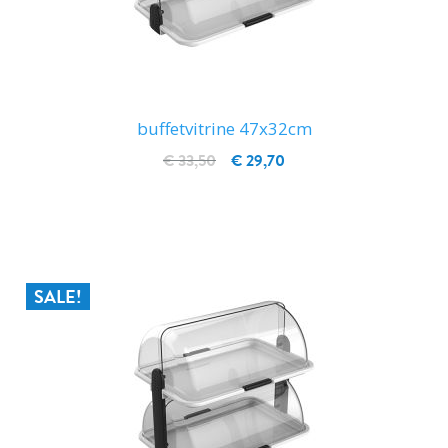
buffetvitrine 47x32cm
€ 33,50
€ 29,70
IN WINKELWAGEN
SALE!