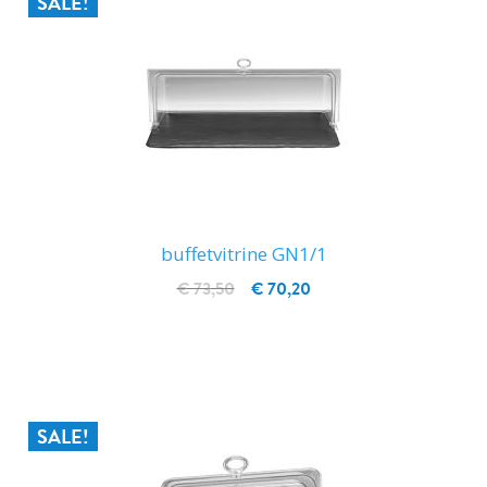
SALE!
buffetvitrine GN1/1
€ 73,50
€ 70,20
IN WINKELWAGEN
SALE!