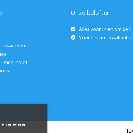
e
Onze beloften
t
Alles voor in en om de 
Voor service, kwaliteit 
oorwaarden
ase
n Onderhoud
oreca
te verbeteren.