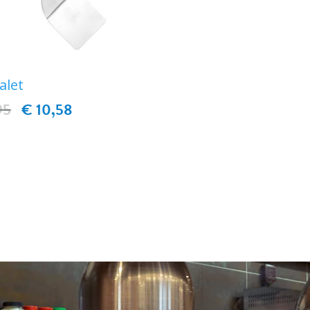
alet
95
€ 10,58
IN WINKELWAGEN