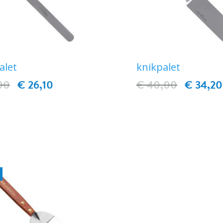
alet
knikpalet
00
€ 26,10
€ 40,00
€ 34,20
IN WINKELWAGEN
IN WINKELWAG