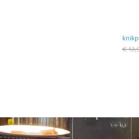
knikp
€ 12,