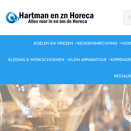
KOELEN EN VRIEZEN
KEUKENINRICHTING
HOR
KLEDING & WERKSCHOENEN
KLEIN APPARATUUR
KIPPENGR
RESTAUR