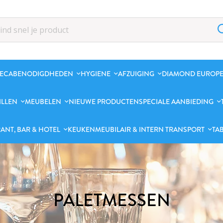
ECABENODIGDHEDEN
HYGIENE
AFZUIGING
DIAMOND EUROPE
ILLEN
MEUBELEN
NIEUWE PRODUCTEN
SPECIALE AANBIEDING
ANT, BAR & HOTEL
KEUKENMEUBILAIR & INTERN TRANSPORT
TA
PALETMESSEN