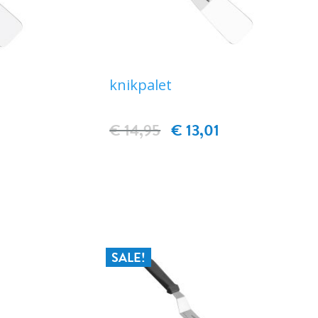
knikpalet
€ 14,95
€ 13,01
EN
IN WINKELWAGEN
SALE!