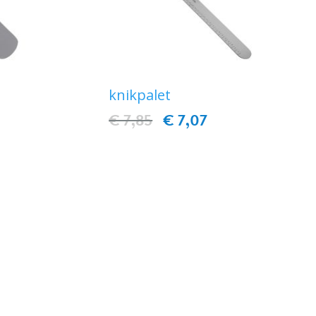
knikpalet
€ 7,85
€ 7,07
EN
IN WINKELWAGEN