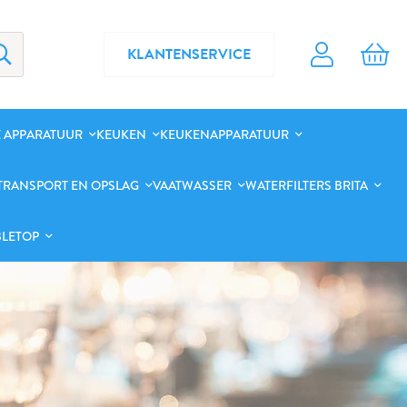
KLANTENSERVICE
 APPARATUUR
KEUKEN
KEUKENAPPARATUUR
TRANSPORT EN OPSLAG
VAATWASSER
WATERFILTERS BRITA
BLETOP