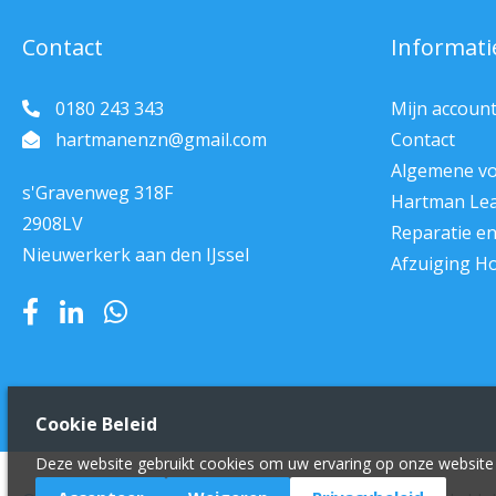
Contact
Informati
0180 243 343
Mijn accoun
hartmanenzn@gmail.com
Contact
Algemene v
s'Gravenweg 318F
Hartman Le
2908LV
Reparatie e
Nieuwerkerk aan den IJssel
Afzuiging H
Cookie Beleid
Deze website gebruikt cookies om uw ervaring op onze website 