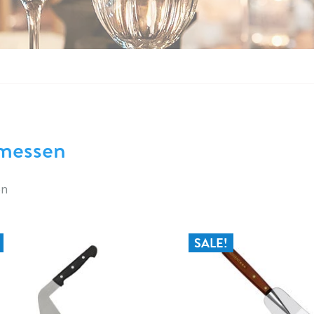
messen
en
SALE!