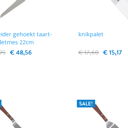
ider gehoekt taart-
knikpalet
letmes 22cm
95
€ 48,56
€ 17,60
€ 15,17
IN WINKELWAGEN
IN WINKELWAG
SALE!