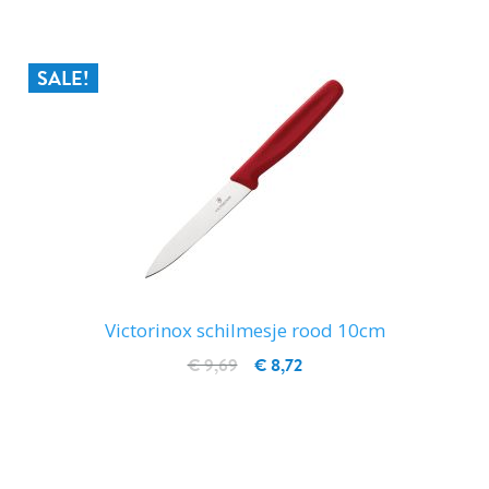
SALE!
Victorinox schilmesje rood 10cm
€ 9,69
€ 8,72
IN WINKELWAGEN