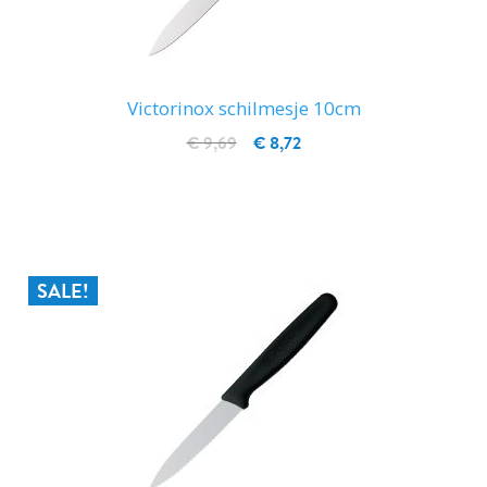
Victorinox schilmesje 10cm
€ 9,69
€ 8,72
IN WINKELWAGEN
SALE!