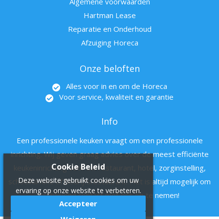
Algemene voorwaarden
Hartman Lease
Reparatie en Onderhoud
Afzuiging Horeca
Onze beloften
Alles voor in en om de Horeca
Voor service, kwaliteit en garantie
Info
Een professionele keuken vraagt om een professionele
inrichting. Wij geven graag advies over de meest efficiënte
Cookie Beleid
keukeninrichting voor uw restaurant, hotel, zorginstelling,
Deze website gebruikt cookies om uw
schoolkantine of bedrijfsrestaurant. Het is altijd mogelijk om
ervaring op onze website te verbeteren.
vrijblijvend contact met ons op te nemen!
Accepteer