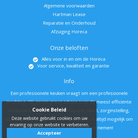
Algemene voorwaarden
Hartman Lease
Reparatie en Onderhoud
Afzuiging Horeca
Onze beloften
Alles voor in en om de Horeca
Voor service, kwaliteit en garantie
Info
Een professionele keuken vraagt om een professionele
inrichting. Wij geven graag advies over de meest efficiënte
Cookie Beleid
keukeninrichting voor uw restaurant, hotel, zorginstelling,
Deze website gebruikt cookies om uw
schoolkantine of bedrijfsrestaurant. Het is altijd mogelijk om
ervaring op onze website te verbeteren.
vrijblijvend contact met ons op te nemen!
Accepteer