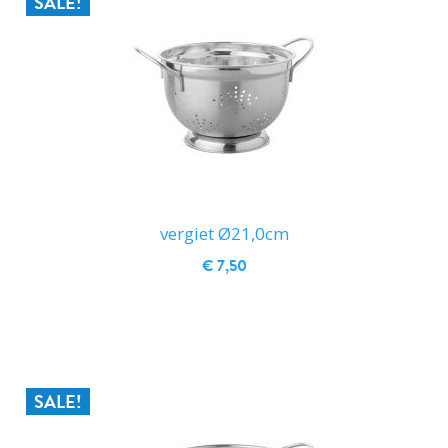
SALE!
vergiet Ø21,0cm
€ 7,50
IN WINKELWAGEN
SALE!