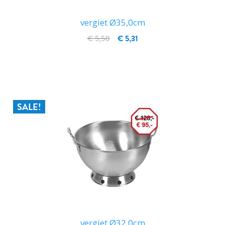
vergiet Ø35,0cm
€ 5,50
€ 5,31
IN WINKELWAGEN
SALE!
vergiet Ø32,0cm