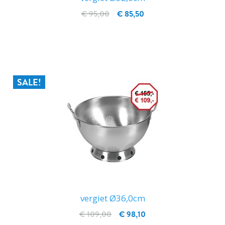
€ 95,00
€ 85,50
IN WINKELWAGEN
SALE!
vergiet Ø36,0cm
€ 109,00
€ 98,10