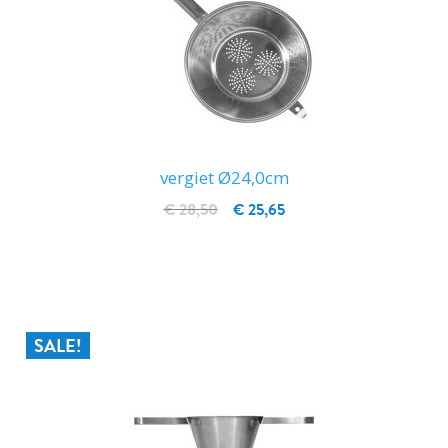
vergiet Ø24,0cm
€ 28,50
€ 25,65
IN WINKELWAGEN
SALE!