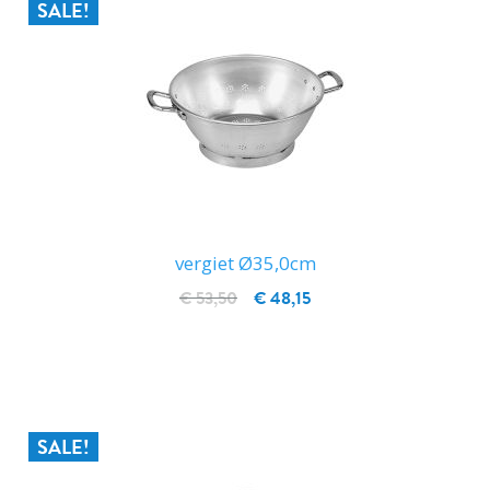
SALE!
vergiet Ø35,0cm
€ 53,50
€ 48,15
IN WINKELWAGEN
SALE!