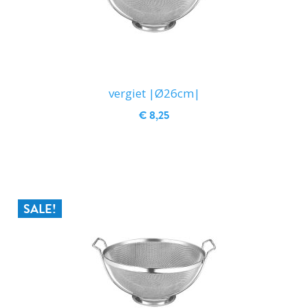
vergiet |Ø26cm|
€ 8,25
IN WINKELWAGEN
SALE!