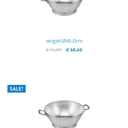
vergiet Ø45,0cm
€ 76,00
€ 68,40
IN WINKELWAGEN
SALE!