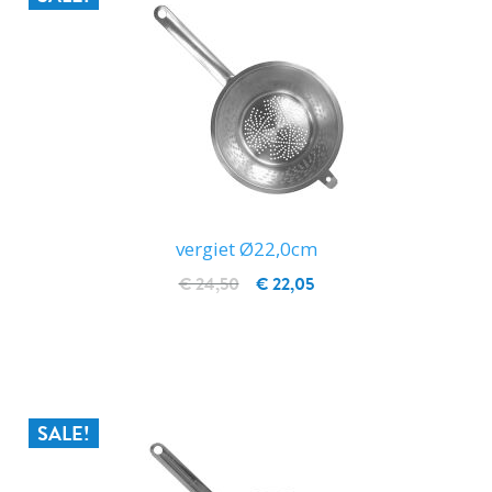
vergiet Ø22,0cm
€ 24,50
€ 22,05
IN WINKELWAGEN
SALE!