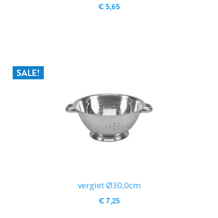
€ 5,65
IN WINKELWAGEN
SALE!
vergiet Ø30,0cm
€ 7,25