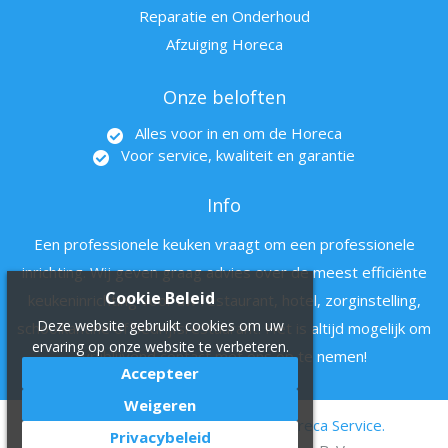
Reparatie en Onderhoud
Afzuiging Horeca
Onze beloften
Alles voor in en om de Horeca
Voor service, kwaliteit en garantie
Info
Een professionele keuken vraagt om een professionele
inrichting. Wij geven graag advies over de meest efficiënte
Cookie Beleid
keukeninrichting voor uw restaurant, hotel, zorginstelling,
Deze website gebruikt cookies om uw
schoolkantine of bedrijfsrestaurant. Het is altijd mogelijk om
ervaring op onze website te verbeteren.
vrijblijvend contact met ons op te nemen!
Accepteer
Weigeren
© 2011 - 2022 Hartman en zn Horeca Service.
Privacybeleid