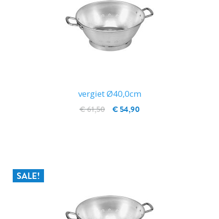
vergiet Ø40,0cm
€ 61,50
€ 54,90
IN WINKELWAGEN
SALE!