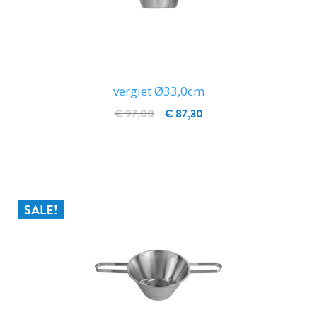
vergiet Ø33,0cm
€ 97,00
€ 87,30
IN WINKELWAGEN
SALE!