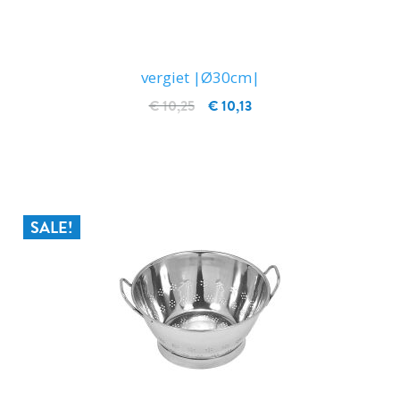
vergiet |Ø30cm|
€ 10,25
€ 10,13
IN WINKELWAGEN
SALE!