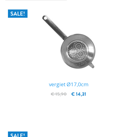
SALE!
vergiet Ø17,0cm
€ 15,90
€ 14,31
IN WINKELWAGEN
SALE!