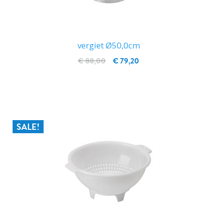
vergiet Ø50,0cm
€ 88,00
€ 79,20
IN WINKELWAGEN
SALE!