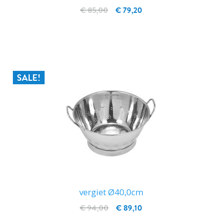
€ 85,00
€ 79,20
IN WINKELWAGEN
SALE!
vergiet Ø40,0cm
€ 94,00
€ 89,10