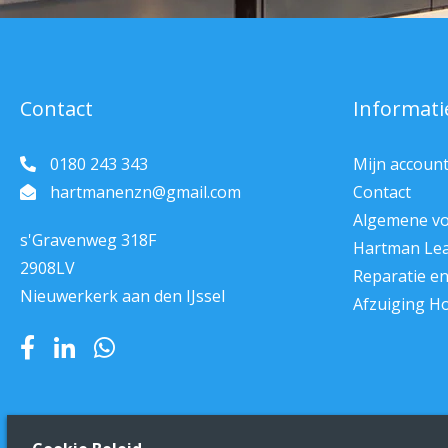
Contact
Informati
0180 243 343
Mijn accoun
hartmanenzn@gmail.com
Contact
Algemene v
s'Gravenweg 318F
Hartman Le
2908LV
Reparatie e
Nieuwerkerk aan den IJssel
Afzuiging H