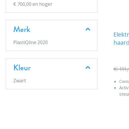
€ 700,00
en hoger
Merk
Elekt
haard
PlastiQline 2020
Kleur
€ 111
Zwart
Const
Activ
steu
Warm
70°C,
IPX4
vold