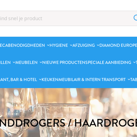
ECABENODIGDHEDEN
HYGIENE
AFZUIGING
DIAMOND EUROPE
ILLEN
MEUBELEN
NIEUWE PRODUCTEN
SPECIALE AANBIEDING
ANT, BAR & HOTEL
KEUKENMEUBILAIR & INTERN TRANSPORT
TA
NDDROGERS / HAARDROG