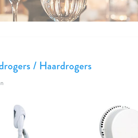
rogers / Haardrogers
en