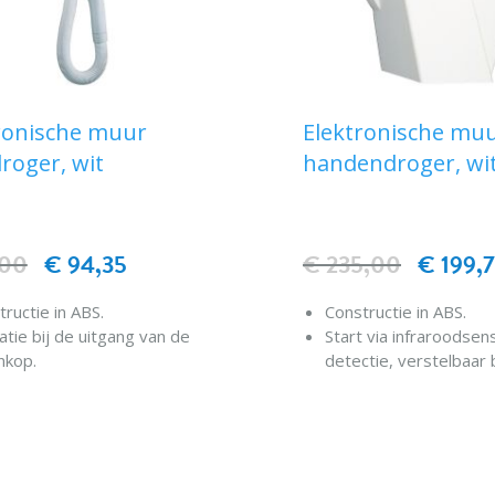
ronische muur
Elektronische mu
roger, wit
handendroger, wi
,00
€ 94,35
€ 235,00
€ 199,
ructie in ABS.
Constructie in ABS.
atie bij de uitgang van de
Start via infraroodsen
nkop.
detectie, verstelbaar 
e luchtstroom ongeveer
Krachtige warme luch
 ideaal voor haar.
Handen gedroogd bin
IN WINKELWAGEN
IN WINKELWAG
-bescherming, apparaat
seconden.
oet aan CE-normen.
Luchtinlaat vanaf de 
van de handdroger.