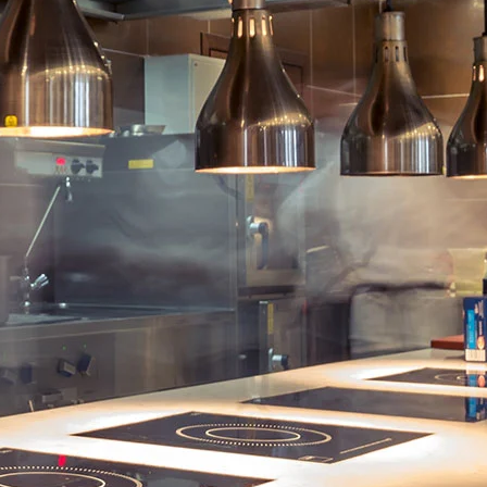
1100 Watt,
waardoor het geluid
gehalveerd wordt.
62-72dB.
Met HEPA filter.
Verwisselbare
watertank 480ml.
Luchtsnelheid: 234-
410 km/u.
Droogtijd: 8-15
seconden.
100% recyclebaar.
Met automatische
veiligheid switch-off
na 30 seconden