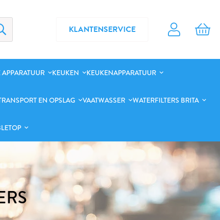
KLANTENSERVICE
 APPARATUUR
KEUKEN
KEUKENAPPARATUUR
TRANSPORT EN OPSLAG
VAATWASSER
WATERFILTERS BRITA
BLETOP
ERS