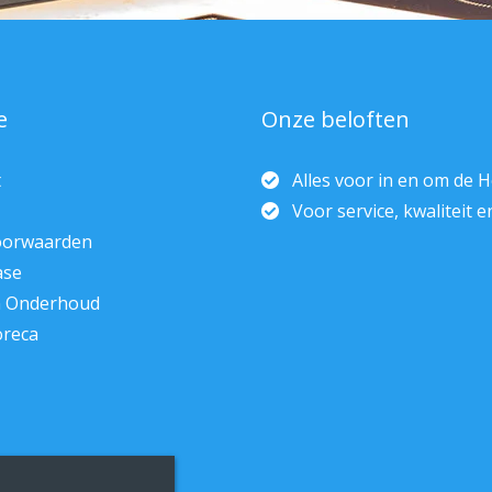
e
Onze beloften
t
Alles voor in en om de 
Voor service, kwaliteit 
oorwaarden
ase
n Onderhoud
oreca