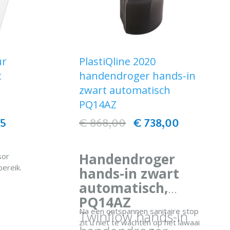
ur
PlastiQline 2020
t
handendroger hands-in
zwart automatisch
PQ14AZ
75
€ 868,00
€ 738,00
Handendroger
sor
bereik.
hands-in zwart
tstroom.
automatisch,
nen 20/30
EN
PQ14AZ
Na een ontspannen sanitaire stop
bovenkant
Twinflow hands-in
zit u niet te wachten op het lawaai