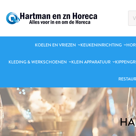
KOELEN EN VRIEZEN
KEUKENINRICHTING
HOR
KLEDING & WERKSCHOENEN
KLEIN APPARATUUR
KIPPENGR
RESTAUR
HA