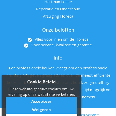
Hartman Lease
Reparatie en Onderhoud
Afzuiging Horeca
Onze beloften
Alles voor in en om de Horeca
Voor service, kwaliteit en garantie
Info
Een professionele keuken vraagt om een professionele
inrichting. Wij geven graag advies over de meest efficiënte
Cookie Beleid
keukeninrichting voor uw restaurant, hotel, zorginstelling,
Deze website gebruikt cookies om uw
schoolkantine of bedrijfsrestaurant. Het is altijd mogelijk om
ervaring op onze website te verbeteren.
vrijblijvend contact met ons op te nemen!
Accepteer
Weigeren
© 2011 - 2022 Hartman en zn Horeca Service.