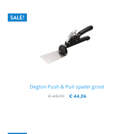
SALE!
Deglon Push & Pull spatel groot
€ 48,99
€ 44,06
IN WINKELWAGEN