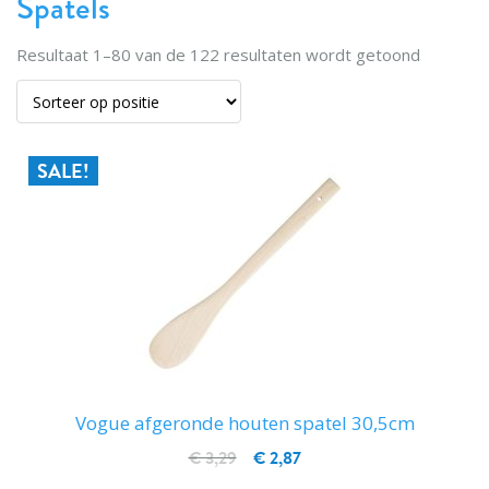
Spatels
Resultaat
1
–
80
van de
122
resultaten wordt getoond
SALE!
Vogue afgeronde houten spatel 30,5cm
€ 3,29
€ 2,87