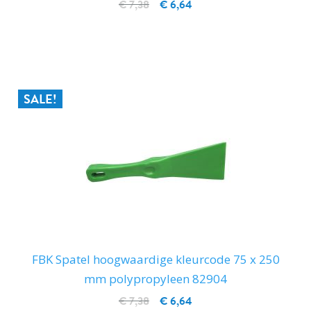
€ 7,38
€ 6,64
IN WINKELWAGEN
SALE!
FBK Spatel hoogwaardige kleurcode 75 x 250
mm polypropyleen 82904
€ 7,38
€ 6,64