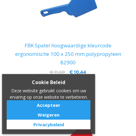
FBK Spatel hoogwaardige kleurcode
ergonomische 100 x 250 mm polypropyleen
82900
€ 11,60
€ 10,44
Cookie Beleid
IN WINKELWAGEN
Deze website gebruikt cookies om uw
ervaring op onze website te verbeteren.
Accepteer
SALE!
Weigeren
Privacybeleid