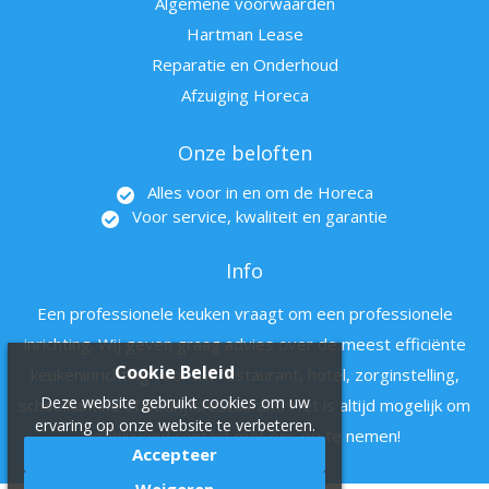
Algemene voorwaarden
Hartman Lease
Reparatie en Onderhoud
Afzuiging Horeca
Onze beloften
Alles voor in en om de Horeca
Voor service, kwaliteit en garantie
Info
Een professionele keuken vraagt om een professionele
inrichting. Wij geven graag advies over de meest efficiënte
Cookie Beleid
keukeninrichting voor uw restaurant, hotel, zorginstelling,
Deze website gebruikt cookies om uw
schoolkantine of bedrijfsrestaurant. Het is altijd mogelijk om
ervaring op onze website te verbeteren.
vrijblijvend contact met ons op te nemen!
Accepteer